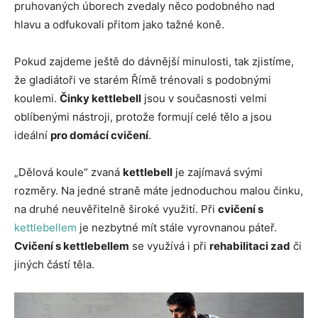
pruhovaných úborech zvedaly něco podobného nad
hlavu a odfukovali přitom jako tažné koně.
Pokud zajdeme ještě do dávnější minulosti, tak zjistíme,
že gladiátoři ve starém Římě trénovali s podobnými
koulemi.
Činky kettlebell
jsou v současnosti velmi
oblíbenými nástroji, protože formují celé tělo a jsou
ideální
pro domácí cvičení
.
„Dělová koule“ zvaná
kettlebell
je zajímavá svými
rozměry. Na jedné straně máte jednoduchou malou činku,
na druhé neuvěřitelně široké využití. Při
cvičení s
kettlebellem
je nezbytné mít stále vyrovnanou páteř.
Cvičení s kettlebellem
se využívá i při
rehabilitaci zad
či
jiných částí těla.