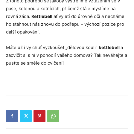
Z tohoto podřepu se jakoby vystřelíme vztažením se v
pase, kolenou a kotnících, přičemž stále myslíme na
rovná záda.
Kettlebell
ať vyletí do úrovně očí a necháme
ho stáhnout nás znovu do podřepu – výchozí pozice pro
další opakování.
Máte už i vy chuť vyzkoušet „dělovou kouli“
kettlebell
a
zacvičit si s ní v pohodlí vašeho domova? Tak neváhejte a
pusťte se směle do cvičení!