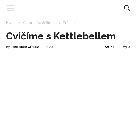
Home
Kulturistika & fitness
Trénink
Cvičíme s Kettlebellem
By
Redakce Xfit.cz
-
9.2.2021
364
0