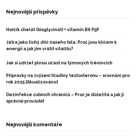
Nejnovější příspěvky
Hořčík chelát (bisglycinát) + vitamín B6 P5P
Játra jako tichý dříč našeho těla: Proč jsou klíčem k
energii a jak jim vrátit vitalitu?
Jak si udržet plnou účast na týmových trénincích
Přípravky na zvýšení hladiny testosteronu – srovnání pro
rok 2025 [Akualizováno]
Dezinfekce zubních chráničů – Proč je důležitá a jak ji
správně provádět
Nejnovější komentáře