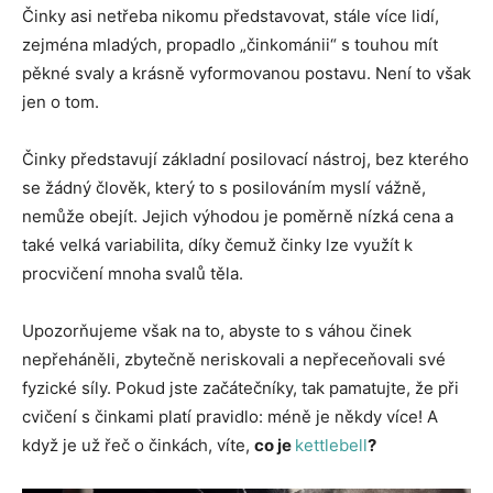
Činky asi netřeba nikomu představovat, stále více lidí,
zejména mladých, propadlo „činkománii“ s touhou mít
pěkné svaly a krásně vyformovanou postavu. Není to však
jen o tom.
Činky představují základní posilovací nástroj, bez kterého
se žádný člověk, který to s posilováním myslí vážně,
nemůže obejít. Jejich výhodou je poměrně nízká cena a
také velká variabilita, díky čemuž činky lze využít k
procvičení mnoha svalů těla.
Upozorňujeme však na to, abyste to s váhou činek
nepřeháněli, zbytečně neriskovali a nepřeceňovali své
fyzické síly. Pokud jste začátečníky, tak pamatujte, že při
cvičení s činkami platí pravidlo: méně je někdy více! A
když je už řeč o činkách, víte,
co je
kettlebell
?