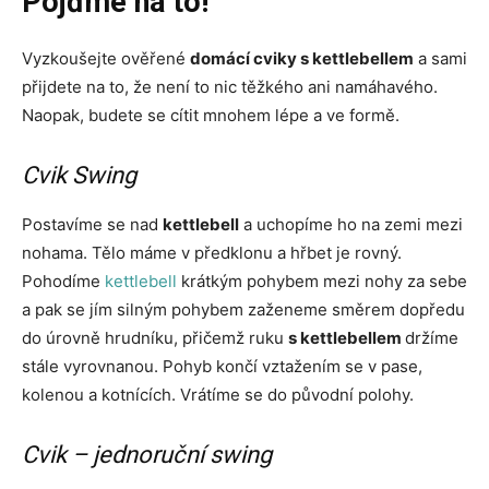
Pojďme na to!
Vyzkoušejte ověřené
domácí cviky s kettlebellem
a sami
přijdete na to, že není to nic těžkého ani namáhavého.
Naopak, budete se cítit mnohem lépe a ve formě.
Cvik Swing
Postavíme se nad
kettlebell
a uchopíme ho na zemi mezi
nohama. Tělo máme v předklonu a hřbet je rovný.
Pohodíme
kettlebell
krátkým pohybem mezi nohy za sebe
a pak se jím silným pohybem zaženeme směrem dopředu
do úrovně hrudníku, přičemž ruku
s kettlebellem
držíme
stále vyrovnanou. Pohyb končí vztažením se v pase,
kolenou a kotnících. Vrátíme se do původní polohy.
Cvik – jednoruční swing