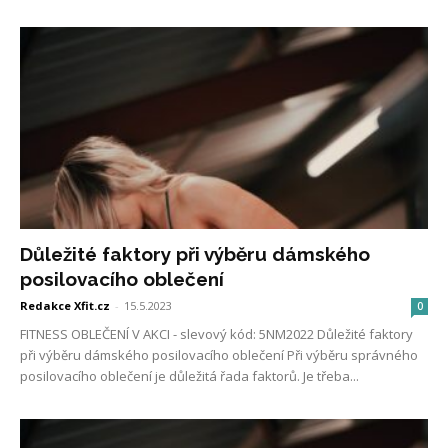
Důležité faktory při výběru dámského
posilovacího oblečení
Redakce Xfit.cz
-
15.5.2023
0
FITNESS OBLEČENÍ V AKCI - slevový kód: 5NM2022 Důležité faktory
při výběru dámského posilovacího oblečení Při výběru správného
posilovacího oblečení je důležitá řada faktorů. Je třeba...