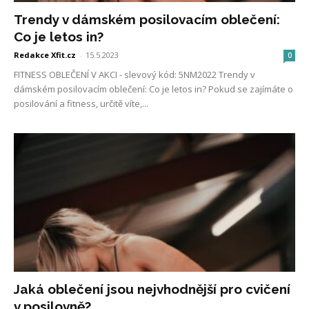
Trendy v dámském posilovacím oblečení:
Co je letos in?
Redakce Xfit.cz
-
15.5.2023
0
FITNESS OBLEČENÍ V AKCI - slevový kód: 5NM2022 Trendy v
dámském posilovacím oblečení: Co je letos in? Pokud se zajímáte o
posilování a fitness, určitě víte,...
Jaká oblečení jsou nejvhodnější pro cvičení
v posilovně?