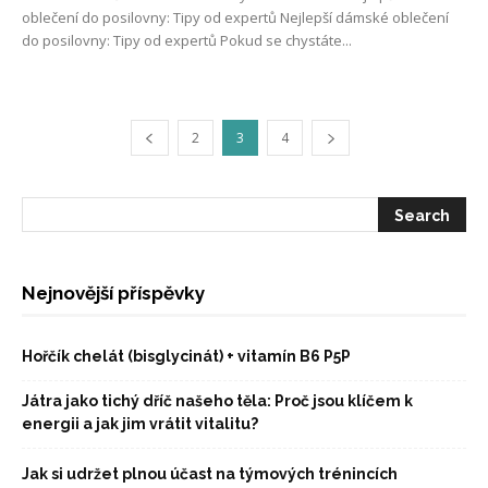
oblečení do posilovny: Tipy od expertů Nejlepší dámské oblečení
do posilovny: Tipy od expertů Pokud se chystáte...
2
3
4
Nejnovější příspěvky
Hořčík chelát (bisglycinát) + vitamín B6 P5P
Játra jako tichý dříč našeho těla: Proč jsou klíčem k
energii a jak jim vrátit vitalitu?
Jak si udržet plnou účast na týmových trénincích