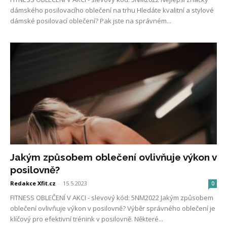
dámského posilovacího oblečení na trhu Hledáte kvalitní a stylové
dámské posilovací oblečení? Pak jste na správném...
Jakým způsobem oblečení ovlivňuje výkon v
posilovně?
Redakce Xfit.cz
-
15.5.2023
0
FITNESS OBLEČENÍ V AKCI - slevový kód: 5NM2022 Jakým způsobem
oblečení ovlivňuje výkon v posilovně? Výběr správného oblečení je
klíčový pro efektivní trénink v posilovně. Některé...