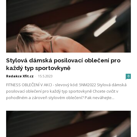
Stylová dámská posilovací oblečení pro
každý typ sportovkyně
Redakce Xfit.cz
-
15.5.2023
0
FITNESS OBLEČENÍ V AKCI - slevový kód: 5NM2022 Stylová dámská
posilovací oblečení pro každý typ sportovkyně Chcete cvičit v
pohodlném a zároveň stylovém oblečení? Pak neváhejte...