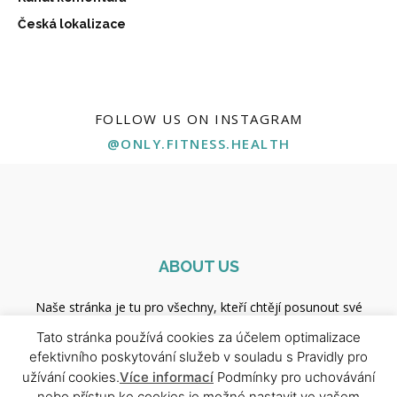
Česká lokalizace
FOLLOW US ON INSTAGRAM
@ONLY.FITNESS.HEALTH
ABOUT US
Naše stránka je tu pro všechny, kteří chtějí posunout své
zdraví, kondici a životní energii na vyšší úroveň. Najdeš tu
Tato stránka používá cookies za účelem optimalizace
ověřené tréninkové plány, výživové tipy, rady od odborníků i
efektivního poskytování služeb v souladu s Pravidly pro
motivaci pro každý den. Ať už začínáš, nebo jsi profík — jsi tu
užívání cookies.
Více informací
Podmínky pro uchovávání
správně.
nebo přístup ke cookies je možné nastavit ve vašem