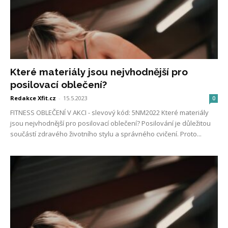
Které materiály jsou nejvhodnější pro
posilovací oblečení?
Redakce Xfit.cz
-
15.5.2023
0
FITNESS OBLEČENÍ V AKCI - slevový kód: 5NM2022 Které materiály
jsou nejvhodnější pro posilovací oblečení? Posilování je důležitou
součástí zdravého životního stylu a správného cvičení. Proto...