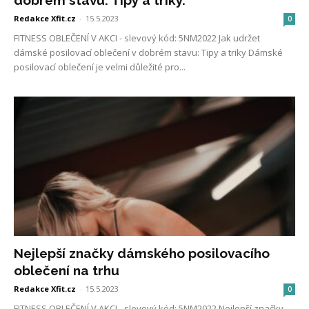
dobrém stavu: Tipy a triky.
Redakce Xfit.cz
-
15.5.2023
0
FITNESS OBLEČENÍ V AKCI - slevový kód: 5NM2022 Jak udržet
dámské posilovací oblečení v dobrém stavu: Tipy a triky Dámské
posilovací oblečení je velmi důležité pro...
Nejlepší značky dámského posilovacího
oblečení na trhu
Redakce Xfit.cz
-
15.5.2023
0
FITNESS OBLEČENÍ V AKCI - slevový kód: 5NM2022 Nejlepší značky