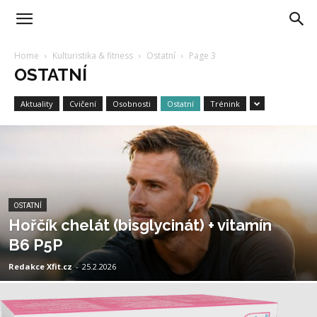
Home
Kulturistika & fitness
Ostatní
Page 3
OSTATNÍ
Aktuality
Cvičení
Osobnosti
Ostatní
Trénink
OSTATNÍ
Hořčík chelát (bisglycinát) + vitamín
B6 P5P
Redakce Xfit.cz
-
25.2.2026