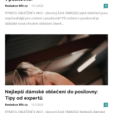
Redakce Xfit.cz
-
15.5.2023
0
FITNESS OBLEČENÍ V AKCI - slevový kód: 5NM2022 Jaká oblečení jsou
nejvhodnější pro cvičení v posilovně? Při cvičení v posilovně je
důležité nosit vhodné oblečení, které...
Nejlepší dámské oblečení do posilovny:
Tipy od expertů
Redakce Xfit.cz
-
15.5.2023
0
FITNESS OBLEČENÍ V AKCI - slevový kód: 5NM2022 Nejlepší dámské