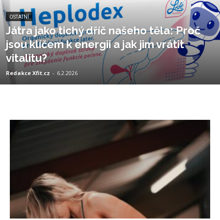
OSTATNÍ
Játra jako tichý dříč našeho těla: Proč
jsou klíčem k energii a jak jim vrátit
vitalitu?
Redakce Xfit.cz
-
6.2.2026