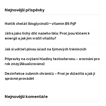
Nejnovější příspěvky
Hořčík chelát (bisglycinát) + vitamín B6 P5P
Játra jako tichý dříč našeho těla: Proč jsou klíčem k
energii a jak jim vrátit vitalitu?
Jak si udržet plnou účast na týmových trénincích
Přípravky na zvýšení hladiny testosteronu – srovnání pro
rok 2025 [Akualizováno]
Dezinfekce zubních chráničů – Proč je důležitá a jak ji
správně provádět
Nejnovější komentáře