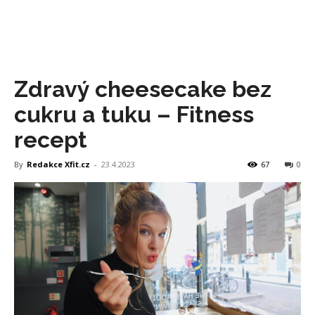
Zdravý cheesecake bez
cukru a tuku – Fitness
recept
By
Redakce Xfit.cz
-
23.4.2023
67
0