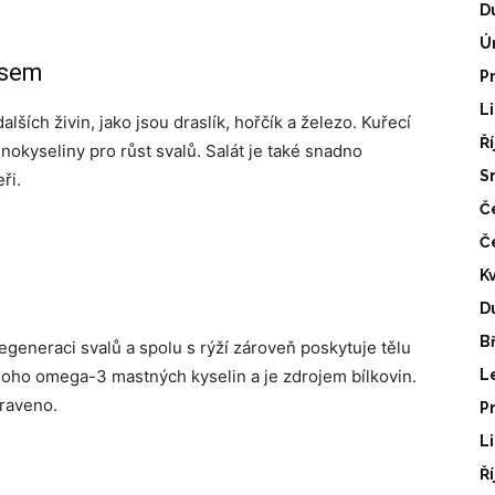
D
Ú
asem
P
L
alších živin, jako jsou draslík, hořčík a železo. Kuřecí
Ř
kyseliny pro růst svalů. Salát je také snadno
S
ři.
Č
Č
K
D
B
egeneraci svalů a spolu s rýží zároveň poskytuje tělu
oho omega-3 mastných kyselin a je zdrojem bílkovin.
L
praveno.
P
L
Ř