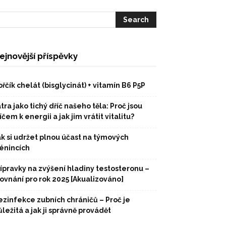
ejnovější příspěvky
řčík chelát (bisglycinát) + vitamín B6 P5P
tra jako tichý dříč našeho těla: Proč jsou
íčem k energii a jak jim vrátit vitalitu?
ak si udržet plnou účast na týmových
rénincích
řípravky na zvýšení hladiny testosteronu –
rovnání pro rok 2025 [Akualizováno]
ezinfekce zubních chráničů – Proč je
ležitá a jak ji správně provádět