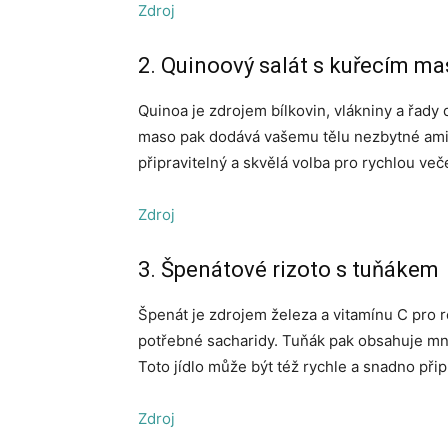
Zdroj
2. Quinoový salát s kuřecím m
Quinoa je zdrojem bílkovin, vlákniny a řady d
maso pak dodává vašemu tělu nezbytné amino
připravitelný a skvělá volba pro rychlou veče
Zdroj
3. Špenátové rizoto s tuňákem
Špenát je zdrojem železa a vitamínu C pro r
potřebné sacharidy. Tuňák pak obsahuje mn
Toto jídlo může být též rychle a snadno při
Zdroj