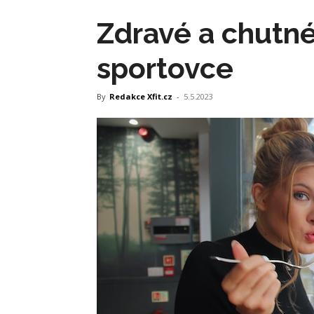
Zdravé a chutné
sportovce
By
Redakce Xfit.cz
-
5.5.2023