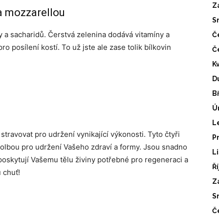
Z
 a mozzarellou
S
y a sacharidů. Čerstvá zelenina dodává vitamíny a
Č
o posílení kostí. To už jste ale zase tolik bílkovin
Č
K
D
B
Ú
L
 stravovat pro udržení vynikající výkonosti. Tyto čtyři
P
volbou pro udržení Vašeho zdraví a formy. Jsou snadno
L
 poskytují Vašemu tělu živiny potřebné pro regeneraci a
Ř
 chuť!
Z
S
Č