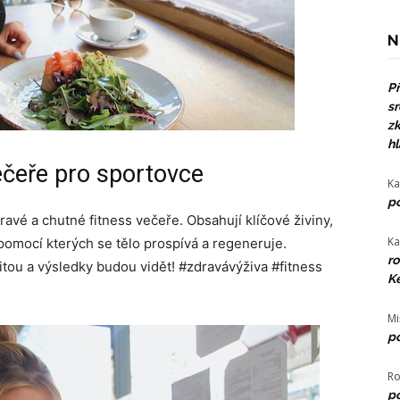
N
Př
sr
zk
hl
ečeře pro sportovce
Ka
po
vé a chutné fitness večeře. Obsahují klíčové živiny,
Ka
 pomocí kterých se tělo prospívá a regeneruje.
ro
itou a výsledky budou vidět! #zdravávýživa #fitness
Ke
Mi
po
Ro
po