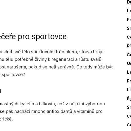
D
L
P
S
ečeře pro sportovce
Č
Ř
osilnit své tělo sportovním tréninkem, strava hraje
Č
u tělu potřebné živiny k regeneraci a růstu svalů.
Ú
st narušena, pokud se nejí správně. Co tedy může být
L
o sportovce?
P
u
L
Ř
tných kyselin a bílkovin, což z něj činí výbornou
S
 se pak nachází mnoho antioxidantů a vitamínů pro
Č
orické.
Č