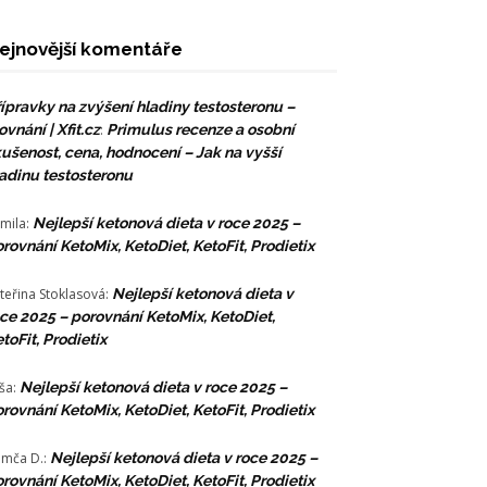
ejnovější komentáře
ípravky na zvýšení hladiny testosteronu –
ovnání | Xfit.cz
:
Primulus recenze a osobní
ušenost, cena, hodnocení – Jak na vyšší
adinu testosteronu
mila
:
Nejlepší ketonová dieta v roce 2025 –
rovnání KetoMix, KetoDiet, KetoFit, Prodietix
teřina Stoklasová
:
Nejlepší ketonová dieta v
ce 2025 – porovnání KetoMix, KetoDiet,
toFit, Prodietix
ša
:
Nejlepší ketonová dieta v roce 2025 –
rovnání KetoMix, KetoDiet, KetoFit, Prodietix
mča D.
:
Nejlepší ketonová dieta v roce 2025 –
rovnání KetoMix, KetoDiet, KetoFit, Prodietix