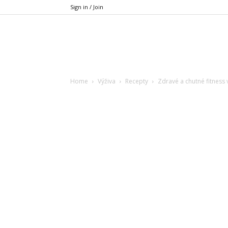
Sign in / Join
Xfit.cz
Home
Výživa
Recepty
Zdravé a chutné fitness