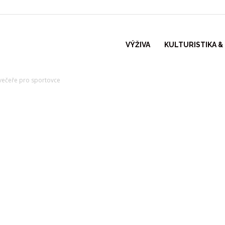
VÝŽIVA
KULTURISTIKA &
 večeře pro sportovce