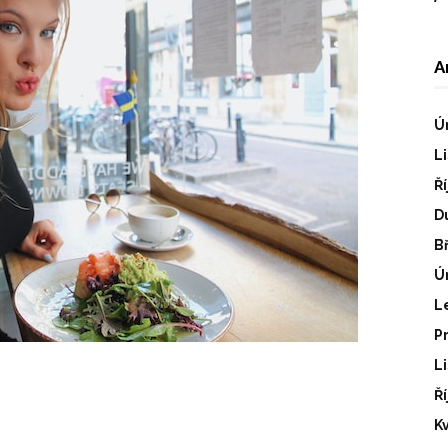
A
Ú
L
Ř
D
B
Ú
L
P
L
Ř
K