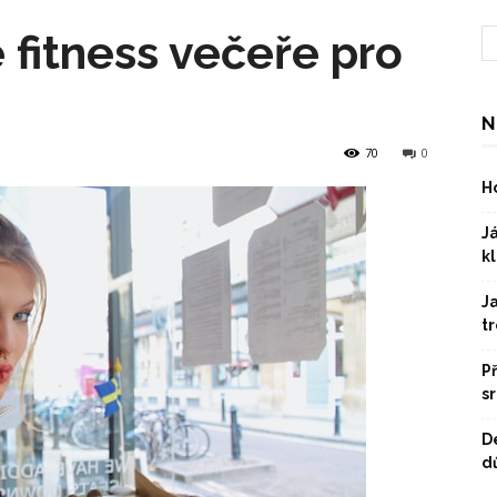
 fitness večeře pro
N
70
0
Ho
Já
kl
J
t
P
s
D
dů