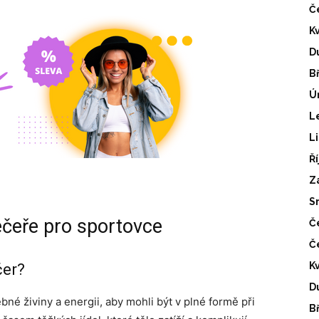
Č
K
D
B
Ú
L
L
Ř
Z
S
ečeře pro sportovce
Č
Č
K
čer?
D
bné živiny a energii, aby mohli být v plné formě při
B