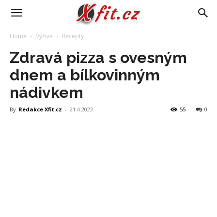
Home
Výživa
Recepty
Zdravá pizza s ovesným
dnem a bílkovinným
nádivkem
By
Redakce Xfit.cz
-
21.4.2023
55
0