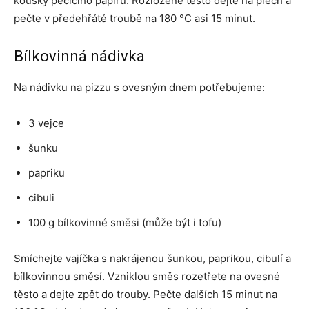
kousky pečicího papíru. Rozložené těsto dejte na plech a
pečte v předehřáté troubě na 180 °C asi 15 minut.
Bílkovinná nádivka
Na nádivku na pizzu s ovesným dnem potřebujeme:
3 vejce
šunku
papriku
cibuli
100 g bílkovinné směsi (může být i tofu)
Smíchejte vajíčka s nakrájenou šunkou, paprikou, cibulí a
bílkovinnou směsí. Vzniklou směs rozetřete na ovesné
těsto a dejte zpět do trouby. Pečte dalších 15 minut na