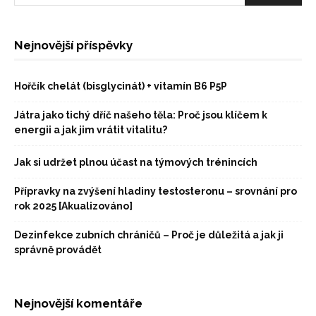
Nejnovější příspěvky
Hořčík chelát (bisglycinát) + vitamín B6 P5P
Játra jako tichý dříč našeho těla: Proč jsou klíčem k
energii a jak jim vrátit vitalitu?
Jak si udržet plnou účast na týmových trénincích
Přípravky na zvýšení hladiny testosteronu – srovnání pro
rok 2025 [Akualizováno]
Dezinfekce zubních chráničů – Proč je důležitá a jak ji
správně provádět
Nejnovější komentáře