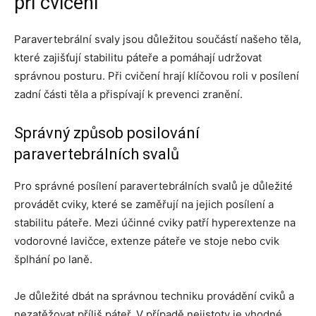
při cvičení
Paravertebrální svaly jsou důležitou součástí našeho těla,
které zajišťují stabilitu páteře a pomáhají udržovat
správnou posturu. Při cvičení hrají klíčovou roli v posílení
zadní části těla a přispívají k prevenci zranění.
Správný způsob posilování
paravertebrálních svalů
Pro správné posílení paravertebrálních svalů je důležité
provádět cviky, které se zaměřují na jejich posílení a
stabilitu páteře. Mezi účinné cviky patří hyperextenze na
vodorovné lavičce, extenze páteře ve stoje nebo cvik
šplhání po laně.
Je důležité dbát na správnou techniku provádění cviků a
nezatěžovat příliš páteř. V případě nejistoty je vhodné