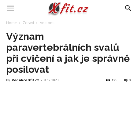
Home
Zdraví
Anatomie
Význam
paravertebrálních svalů
při cvičení a jak je správně
posilovat
By
Redakce Xfit.cz
-
8.12.2023
125
0