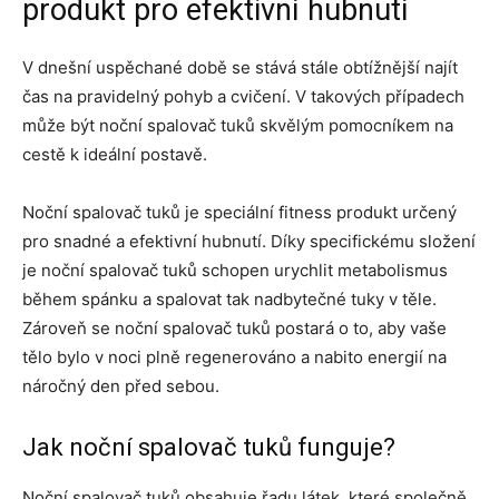
produkt pro efektivní hubnutí
V dnešní uspěchané době se stává stále obtížnější najít
čas na pravidelný pohyb a cvičení. V takových případech
může být noční spalovač tuků skvělým pomocníkem na
cestě k ideální postavě.
Noční spalovač tuků je speciální fitness produkt určený
pro snadné a efektivní hubnutí. Díky specifickému složení
je noční spalovač tuků schopen urychlit metabolismus
během spánku a spalovat tak nadbytečné tuky v těle.
Zároveň se noční spalovač tuků postará o to, aby vaše
tělo bylo v noci plně regenerováno a nabito energií na
náročný den před sebou.
Jak noční spalovač tuků funguje?
Noční spalovač tuků obsahuje řadu látek, které společně