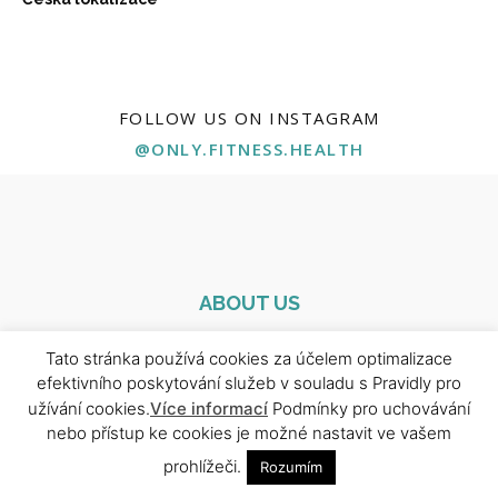
FOLLOW US ON INSTAGRAM
@ONLY.FITNESS.HEALTH
ABOUT US
Naše stránka je tu pro všechny, kteří chtějí posunout své
Tato stránka používá cookies za účelem optimalizace
zdraví, kondici a životní energii na vyšší úroveň. Najdeš tu
efektivního poskytování služeb v souladu s Pravidly pro
ověřené tréninkové plány, výživové tipy, rady od odborníků i
užívání cookies.
Více informací
Podmínky pro uchovávání
motivaci pro každý den. Ať už začínáš, nebo jsi profík — jsi tu
nebo přístup ke cookies je možné nastavit ve vašem
správně.
prohlížeči.
Rozumím
Contact us:
xfit.redakce@gmail.com