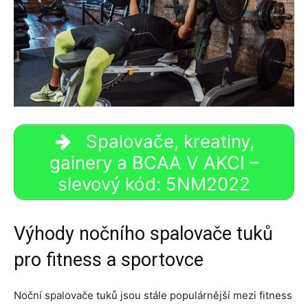
Spalovače, kreatiny,
gainery a BCAA V AKCI –
slevový kód: 5NM2022
Výhody nočního spalovače tuků
pro fitness a sportovce
Noční spalovače tuků jsou stále populárnější mezi fitness