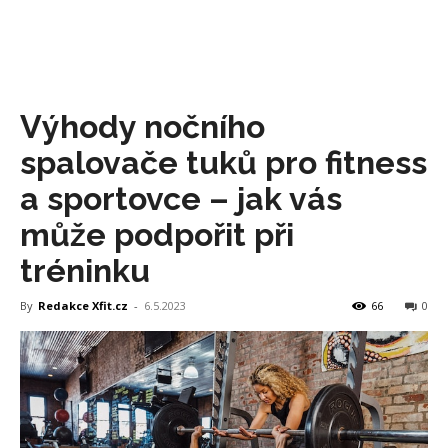
Výhody nočního
spalovače tuků pro fitness
a sportovce – jak vás
může podpořit při
tréninku
By
Redakce Xfit.cz
-
6.5.2023
66
0