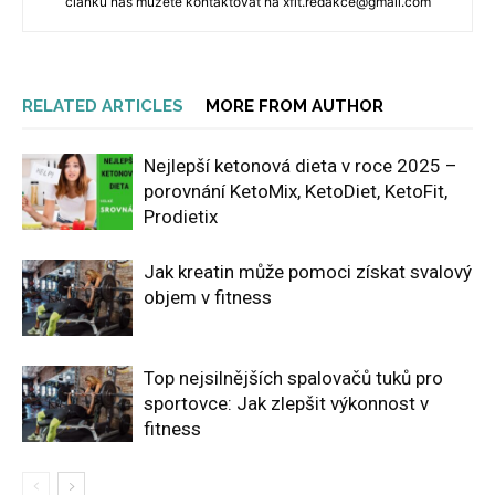
článku nás můžete kontaktovat na xfit.redakce@gmail.com
RELATED ARTICLES
MORE FROM AUTHOR
Nejlepší ketonová dieta v roce 2025 –
porovnání KetoMix, KetoDiet, KetoFit,
Prodietix
Jak kreatin může pomoci získat svalový
objem v fitness
Top nejsilnějších spalovačů tuků pro
sportovce: Jak zlepšit výkonnost v
fitness