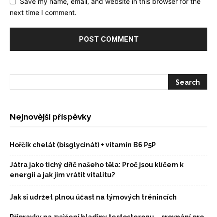
Save my name, email, and website in this browser for the
next time I comment.
Nejnovější příspěvky
Hořčík chelát (bisglycinát) + vitamín B6 P5P
Játra jako tichý dříč našeho těla: Proč jsou klíčem k
energii a jak jim vrátit vitalitu?
Jak si udržet plnou účast na týmových trénincích
Přípravky na zvýšení hladiny testosteronu – srovnání pro