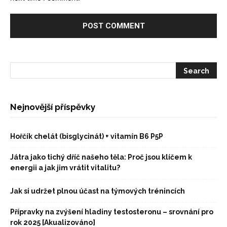
Nejnovější příspěvky
Hořčík chelát (bisglycinát) + vitamín B6 P5P
Játra jako tichý dříč našeho těla: Proč jsou klíčem k
energii a jak jim vrátit vitalitu?
Jak si udržet plnou účast na týmových trénincích
Přípravky na zvýšení hladiny testosteronu – srovnání pro
rok 2025 [Akualizováno]