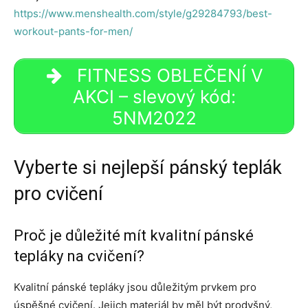
https://www.menshealth.com/style/g29284793/best-
workout-pants-for-men/
FITNESS OBLEČENÍ V
AKCI – slevový kód:
5NM2022
Vyberte si nejlepší pánský teplák
pro cvičení
Proč je důležité mít kvalitní pánské
tepláky na cvičení?
Kvalitní pánské tepláky jsou důležitým prvkem pro
úspěšné cvičení. Jejich materiál by měl být prodyšný,