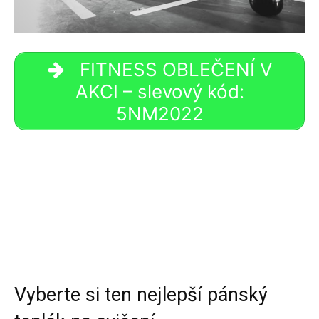
FITNESS OBLEČENÍ V
AKCI – slevový kód:
5NM2022
Vyberte si ten nejlepší pánský