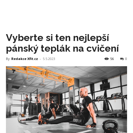
Vyberte si ten nejlepší
pánský teplák na cvičení
By
Redakce Xfit.cz
-
5.5.2023
56
0