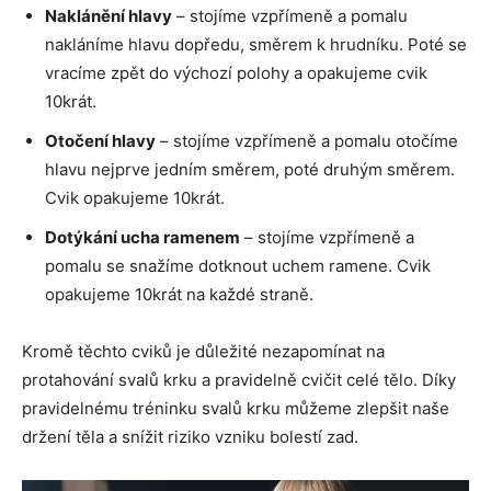
Naklánění hlavy
– stojíme vzpřímeně a pomalu
nakláníme hlavu dopředu, směrem k hrudníku. Poté se
vracíme zpět do výchozí polohy a opakujeme cvik
10krát.
Otočení hlavy
– stojíme vzpřímeně a pomalu otočíme
hlavu nejprve jedním směrem, poté druhým směrem.
Cvik opakujeme 10krát.
Dotýkání ucha ramenem
– stojíme vzpřímeně a
pomalu se snažíme dotknout uchem ramene. Cvik
opakujeme 10krát na každé straně.
Kromě těchto cviků je důležité nezapomínat na
protahování svalů krku a pravidelně cvičit celé tělo. Díky
pravidelnému tréninku svalů krku můžeme zlepšit naše
držení těla a snížit riziko vzniku bolestí zad.