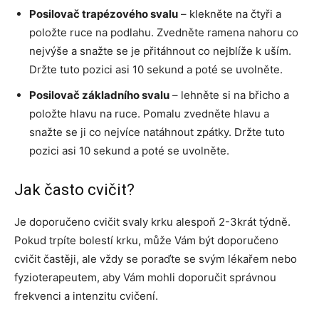
Posilovač trapézového svalu
– klekněte na čtyři a
položte ruce na podlahu. Zvedněte ramena nahoru co
nejvýše a snažte se je přitáhnout co nejblíže k uším.
Držte tuto pozici asi 10 sekund a poté se uvolněte.
Posilovač základního svalu
– lehněte si na břicho a
položte hlavu na ruce. Pomalu zvedněte hlavu a
snažte se ji co nejvíce natáhnout zpátky. Držte tuto
pozici asi 10 sekund a poté se uvolněte.
Jak často cvičit?
Je doporučeno cvičit svaly krku alespoň 2-3krát týdně.
Pokud trpíte bolestí krku, může Vám být doporučeno
cvičit častěji, ale vždy se poraďte se svým lékařem nebo
fyzioterapeutem, aby Vám mohli doporučit správnou
frekvenci a intenzitu cvičení.