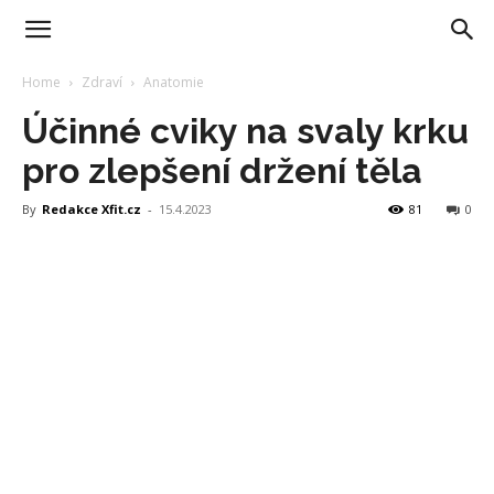
Home
Zdraví
Anatomie
Účinné cviky na svaly krku
pro zlepšení držení těla
By
Redakce Xfit.cz
-
15.4.2023
81
0