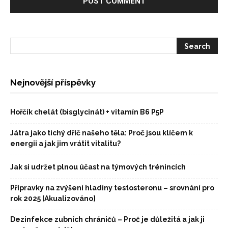
Nejnovější příspěvky
Hořčík chelát (bisglycinát) + vitamín B6 P5P
Játra jako tichý dříč našeho těla: Proč jsou klíčem k
energii a jak jim vrátit vitalitu?
Jak si udržet plnou účast na týmových trénincích
Přípravky na zvýšení hladiny testosteronu – srovnání pro
rok 2025 [Akualizováno]
Dezinfekce zubních chráničů – Proč je důležitá a jak ji