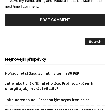
Save my name, email, and website in this browser for the
next time I comment.
Nejnovější příspěvky
Hořčík chelát (bisglycinát) + vitamín B6 P5P
Játra jako tichý dříč našeho těla: Proč jsou klíčem k
energii a jak jim vrátit vitalitu?
Jak si udržet plnou účast na týmových trénincích
Přípravky na zvýšení hladiny testosteronu – srovnání pro