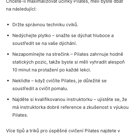
Chcete-li maximalizovat účinky Pilates, měli byste dbát
na následující:
Držte správnou techniku cviků.
Nedýchejte plytko – snažte se dýchat hluboce a
soustředit se na vaše dýchání.
Nezapomínejte na strečink – Pilates zahrnuje hodně
statických pozic, takže byste si měli vyhradit alespoň
10 minut na protažení po každé lekci.
Neklidte – když cvičíte Pilates, je důležité se
soustředit a cvičit pomalu.
Najděte si kvalifikovanou instruktorku – ujistěte se, že
má instruktorka dobré reference a zkušenost s výukou
Pilates.
Více tipů a triků pro úspěšné cvičení Pilates najdete v