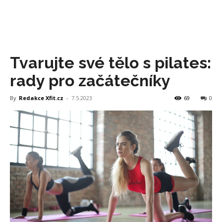
Tvarujte své tělo s pilates:
rady pro začátečníky
By
Redakce Xfit.cz
-
7.5.2023
69
0