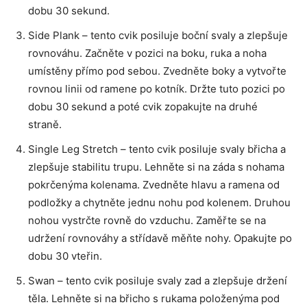
dobu 30 sekund.
Side Plank – tento cvik posiluje boční svaly a zlepšuje
rovnováhu. Začněte v pozici na boku, ruka a noha
umístěny přímo pod sebou. Zvedněte boky a vytvořte
rovnou linii od ramene po kotník. Držte tuto pozici po
dobu 30 sekund a poté cvik zopakujte na druhé
straně.
Single Leg Stretch – tento cvik posiluje svaly břicha a
zlepšuje stabilitu trupu. Lehněte si na záda s nohama
pokrčenýma kolenama. Zvedněte hlavu a ramena od
podložky a chytněte jednu nohu pod kolenem. Druhou
nohou vystrčte rovně do vzduchu. Zaměřte se na
udržení rovnováhy a střídavě měňte nohy. Opakujte po
dobu 30 vteřin.
Swan – tento cvik posiluje svaly zad a zlepšuje držení
těla. Lehněte si na břicho s rukama položenýma pod