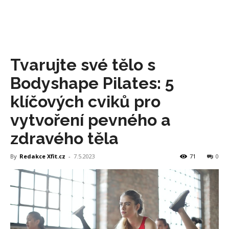
Tvarujte své tělo s
Bodyshape Pilates: 5
klíčových cviků pro
vytvoření pevného a
zdravého těla
By
Redakce Xfit.cz
-
7.5.2023
71
0