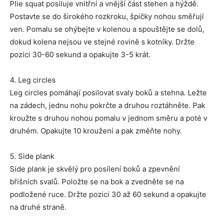
Plie squat posiluje vnitřní a vnější část stehen a hýždě.
Postavte se do širokého rozkroku, špičky nohou směřují
ven. Pomalu se ohýbejte v kolenou a spouštějte se dolů,
dokud kolena nejsou ve stejné rovině s kotníky. Držte
pozici 30-60 sekund a opakujte 3-5 krát.
4. Leg circles
Leg circles pomáhají posilovat svaly boků a stehna. Ležte
na zádech, jednu nohu pokrčte a druhou roztáhněte. Pak
kroužte s druhou nohou pomalu v jednom směru a poté v
druhém. Opakujte 10 kroužení a pak změňte nohy.
5. Side plank
Side plank je skvělý pro posílení boků a zpevnění
břišních svalů. Položte se na bok a zvedněte se na
podložené ruce. Držte pozici 30 až 60 sekund a opakujte
na druhé straně.