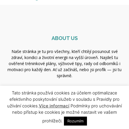
ABOUT US
Naše stránka je tu pro všechny, kteří chtějí posunout své
zdraví, kondici a životní energii na vyšší úroveň. Najdeš tu
ověřené tréninkové plány, výživové tipy, rady od odborníků i
motivaci pro každý den. Ať už začínáš, nebo jsi profík — jsi tu
správně.
Contact us:
xfit.redakce@gmail.com
Tato stránka používá cookies za účelem optimalizace
efektivního poskytování služeb v souladu s Pravidly pro
užívání cookies.
Více informací
Podmínky pro uchovávání
FOLLOW US
nebo přístup ke cookies je možné nastavit ve vašem
prohlížeči.
Rozumím