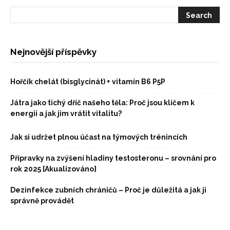
Nejnovější příspěvky
Hořčík chelát (bisglycinát) + vitamín B6 P5P
Játra jako tichý dříč našeho těla: Proč jsou klíčem k
energii a jak jim vrátit vitalitu?
Jak si udržet plnou účast na týmových trénincích
Přípravky na zvýšení hladiny testosteronu – srovnání pro
rok 2025 [Akualizováno]
Dezinfekce zubních chráničů – Proč je důležitá a jak ji
správně provádět