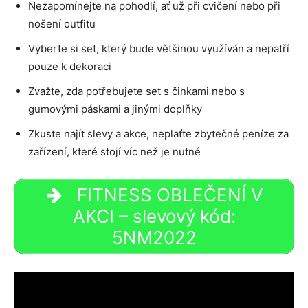
Nezapomínejte na pohodlí, ať už při cvičení nebo při
nošení outfitu
Vyberte si set, který bude většinou využíván a nepatří
pouze k dekoraci
Zvažte, zda potřebujete set s činkami nebo s
gumovými páskami a jinými doplňky
Zkuste najít slevy a akce, neplaťte zbytečné peníze za
zařízení, které stojí víc než je nutné
FITNESS OBLEČENÍ V
AKCI – slevový kód:
5NM2022