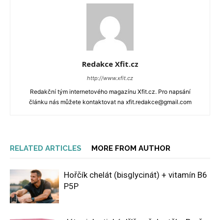
Redakce Xfit.cz
http://www.xfit.cz
Redakční tým internetového magazínu Xfit.cz. Pro napsání
článku nás můžete kontaktovat na xfit.redakce@gmail.com
RELATED ARTICLES
MORE FROM AUTHOR
Hořčík chelát (bisglycinát) + vitamín B6
P5P