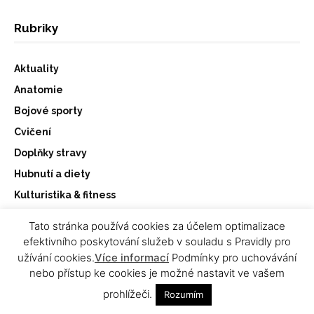
Rubriky
Aktuality
Anatomie
Bojové sporty
Cvičení
Doplňky stravy
Hubnutí a diety
Kulturistika & fitness
Motivace
Tato stránka používá cookies za účelem optimalizace
Osobnosti
efektivního poskytování služeb v souladu s Pravidly pro
užívání cookies.
Více informací
Podmínky pro uchovávání
Ostatní
nebo přístup ke cookies je možné nastavit ve vašem
Ostatní
prohlížeči.
Rozumím
Ostatní