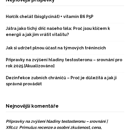
Hořčík chelát (bisglycinát) + vitamín B6 P5P
Játra jako tichý dříč našeho těla: Proč jsou klíčem k
energii a jak jim vrátit vitalitu?
Jak si udržet plnou účast na týmových trénincích
Přípravky na zvýšení hladiny testosteronu – srovnání pro
rok 2025 [Akualizováno]
Dezinfekce zubních chráničů – Proč je důležitá a jak ji
správně provádět
Nejnovější komentáře
Přípravky na zvýšení hladiny testosteronu – srovnání |
Xfit.cz
:
Primulus recenze a osobní zkušenost, cena,