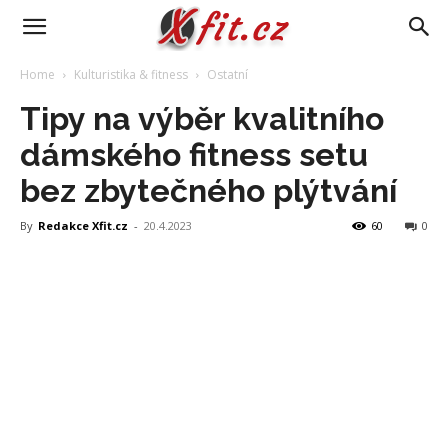
Home
Kulturistika & fitness
Ostatní
Tipy na výběr kvalitního
dámského fitness setu
bez zbytečného plýtvání
By
Redakce Xfit.cz
-
20.4.2023
60
0