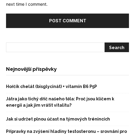
next time I comment.
Nejnovější příspěvky
Hořčík chelát (bisglycinát) + vitamín B6 P5P
Játra jako tichý dříč našeho těla: Proč jsou klíčem k
energii a jak jim vrátit vitalitu?
Jak si udržet plnou účast na týmových trénincích
Přípravky na zvýšení hladiny testosteronu – srovnání pro