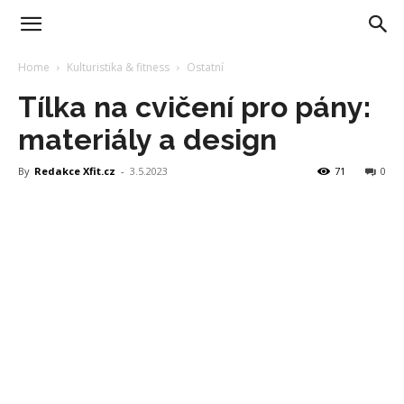
Home
Kulturistika & fitness
Ostatní
Tílka na cvičení pro pány:
materiály a design
By
Redakce Xfit.cz
-
3.5.2023
71
0