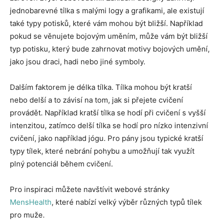
jednobarevné tílka s malými logy a grafikami, ale existují
také typy potisků, které vám mohou být bližší. Například
pokud se věnujete bojovým uměním, může vám být bližší
typ potisku, který bude zahrnovat motivy bojových umění,
jako jsou draci, hadi nebo jiné symboly.
Dalším faktorem je délka tílka. Tílka mohou být kratší
nebo delší a to závisí na tom, jak si přejete cvičení
provádět. Například kratší tílka se hodí při cvičení s vyšší
intenzitou, zatímco delší tílka se hodí pro nízko intenzivní
cvičení, jako například jógu. Pro pány jsou typické kratší
typy tílek, které nebrání pohybu a umožňují tak využít
plný potenciál během cvičení.
Pro inspiraci můžete navštívit webové stránky
MensHealth
, které nabízí velký výběr různých typů tílek
pro muže.