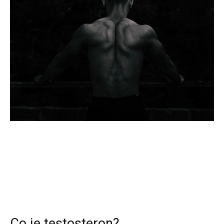
Co je testosteron?