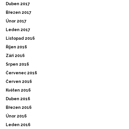
Duben 2017
Březen 2017
Únor 2017
Leden 2017
Listopad 2016
Říjen 2016
Září 2016
Srpen 2016
Červenec 2016
Červen 2016
Květen 2016
Duben 2016
Březen 2016
Únor 2016
Leden 2016