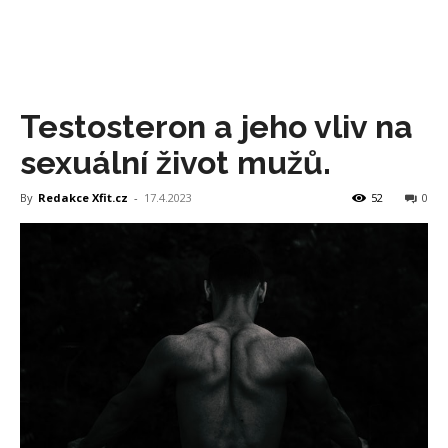
Testosteron a jeho vliv na
sexuální život mužů.
By
Redakce Xfit.cz
-
17.4.2023
52
0