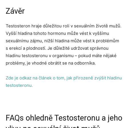
Závěr
Testosteron hraje důležitou roli v sexuálním životě mužů.
Vyšší hladina tohoto hormonu může vést k vyššímu
sexuálnímu zájmu, nižší hladina může vést k problémům
s erekcí a plodností. Je důležité udržovat správnou
hladinu testosteronu v organismu – pokud máte nějaké
problémy, je vhodné obrátit se na odborníka.
Zde je odkaz na článek o tom, jak přirozeně zvýšit hladinu
testosteronu.
FAQs ohledně Testosteronu a jeho