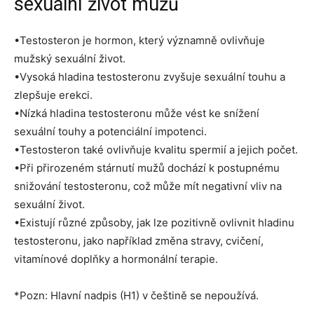
sexuální život mužů
•Testosteron je hormon, který významně ovlivňuje
mužský sexuální život.
•Vysoká hladina testosteronu zvyšuje sexuální touhu a
zlepšuje erekci.
•Nízká hladina testosteronu může vést ke snížení
sexuální touhy a potenciální impotenci.
•Testosteron také ovlivňuje kvalitu spermií a jejich počet.
•Při přirozeném stárnutí mužů dochází k postupnému
snižování testosteronu, což může mít negativní vliv na
sexuální život.
•Existují různé způsoby, jak lze pozitivně ovlivnit hladinu
testosteronu, jako například změna stravy, cvičení,
vitamínové doplňky a hormonální terapie.
*Pozn: Hlavní nadpis (H1) v češtině se nepoužívá.