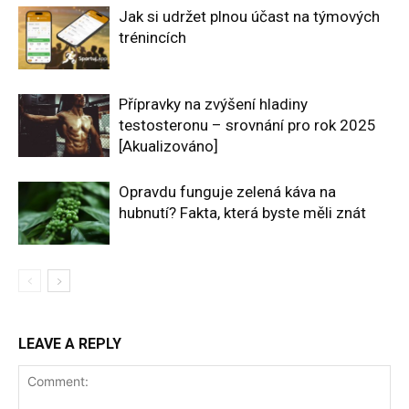
Jak si udržet plnou účast na týmových
trénincích
Přípravky na zvýšení hladiny
testosteronu – srovnání pro rok 2025
[Akualizováno]
Opravdu funguje zelená káva na
hubnutí? Fakta, která byste měli znát
LEAVE A REPLY