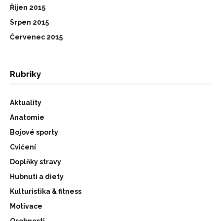
Říjen 2015
Srpen 2015
Červenec 2015
Rubriky
Aktuality
Anatomie
Bojové sporty
Cvičení
Doplňky stravy
Hubnutí a diety
Kulturistika & fitness
Motivace
Osobnosti