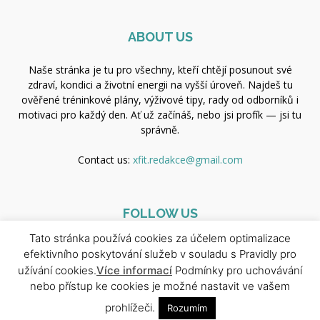
ABOUT US
Naše stránka je tu pro všechny, kteří chtějí posunout své
zdraví, kondici a životní energii na vyšší úroveň. Najdeš tu
ověřené tréninkové plány, výživové tipy, rady od odborníků i
motivaci pro každý den. Ať už začínáš, nebo jsi profík — jsi tu
správně.
Contact us:
xfit.redakce@gmail.com
FOLLOW US
Tato stránka používá cookies za účelem optimalizace
efektivního poskytování služeb v souladu s Pravidly pro
užívání cookies.
Více informací
Podmínky pro uchovávání
nebo přístup ke cookies je možné nastavit ve vašem
prohlížeči.
Rozumím
© Copyright 2025 - Newspaper WordPress Theme by TagDiv