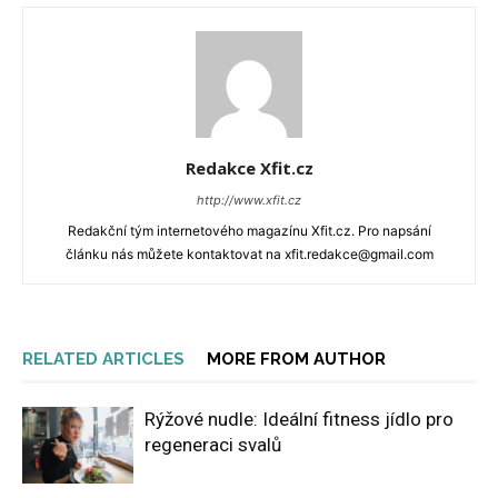
Redakce Xfit.cz
http://www.xfit.cz
Redakční tým internetového magazínu Xfit.cz. Pro napsání
článku nás můžete kontaktovat na xfit.redakce@gmail.com
RELATED ARTICLES
MORE FROM AUTHOR
Rýžové nudle: Ideální fitness jídlo pro
regeneraci svalů