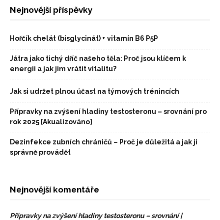
Nejnovější příspěvky
Hořčík chelát (bisglycinát) + vitamín B6 P5P
Játra jako tichý dříč našeho těla: Proč jsou klíčem k
energii a jak jim vrátit vitalitu?
Jak si udržet plnou účast na týmových trénincích
Přípravky na zvýšení hladiny testosteronu – srovnání pro
rok 2025 [Akualizováno]
Dezinfekce zubních chráničů – Proč je důležitá a jak ji
správně provádět
Nejnovější komentáře
Přípravky na zvýšení hladiny testosteronu – srovnání |