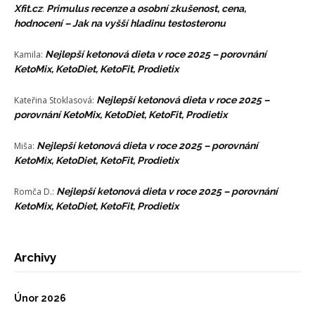
Xfit.cz
:
Primulus recenze a osobní zkušenost, cena,
hodnocení – Jak na vyšší hladinu testosteronu
Kamila
:
Nejlepší ketonová dieta v roce 2025 – porovnání
KetoMix, KetoDiet, KetoFit, Prodietix
Kateřina Stoklasová
:
Nejlepší ketonová dieta v roce 2025 –
porovnání KetoMix, KetoDiet, KetoFit, Prodietix
Miša
:
Nejlepší ketonová dieta v roce 2025 – porovnání
KetoMix, KetoDiet, KetoFit, Prodietix
Romča D.
:
Nejlepší ketonová dieta v roce 2025 – porovnání
KetoMix, KetoDiet, KetoFit, Prodietix
Archivy
Únor 2026