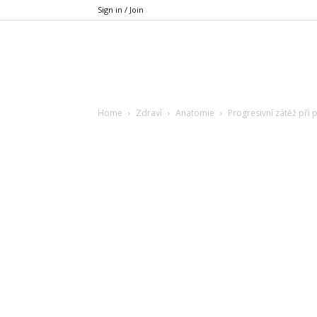
Sign in / Join
Xfit.cz
Home
Zdraví
Anatomie
Progresivní zátěž při 