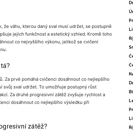
D
Ú
P
ak, že váhu, kterou daný sval musí udržet, se postupně
L
epšuje jejich funkčnost a estetický vzhled. Kromě toho
Ř
nout co nejvyššího výkonu, jelikož se cvičení
S
nu.
Č
itá?
Č
K
dů. Za prvé pomáhá cvičenci dosáhnout co nejlepšího
D
sí svůj sval udržet. To umožňuje postupný růst
B
akcí. Za druhé progresivní zátěž zvyšuje rychlost a
L
enci dosáhnout co nejlepšího výsledku při
P
L
gresivní zátěž?
Ř