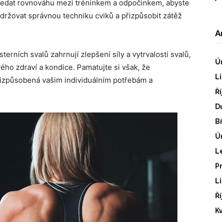
 hledat rovnováhu mezi tréninkem a odpočinkem, abyste
održovat správnou techniku cviků a přizpůsobit zátěž
A
erních svalů zahrnují zlepšení síly a vytrvalosti svalů,
Ú
vého zdraví a kondice. Pamatujte si však, že
L
řizpůsobená vašim individuálním potřebám a
Ř
D
B
Ú
L
P
L
Ř
K