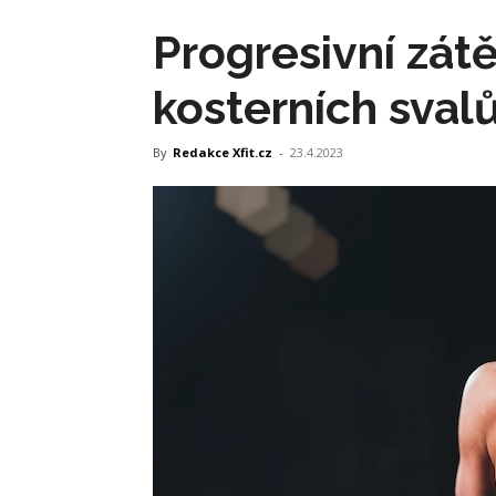
Progresivní zátě
kosterních sval
By
Redakce Xfit.cz
-
23.4.2023