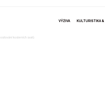
VÝŽIVA
KULTURISTIKA &
posilování kosterních svalů