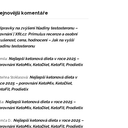
ejnovější komentáře
ípravky na zvýšení hladiny testosteronu –
ovnání | Xfit.cz
:
Primulus recenze a osobní
ušenost, cena, hodnocení – Jak na vyšší
adinu testosteronu
mila
:
Nejlepší ketonová dieta v roce 2025 –
rovnání KetoMix, KetoDiet, KetoFit, Prodietix
teřina Stoklasová
:
Nejlepší ketonová dieta v
ce 2025 – porovnání KetoMix, KetoDiet,
toFit, Prodietix
ša
:
Nejlepší ketonová dieta v roce 2025 –
rovnání KetoMix, KetoDiet, KetoFit, Prodietix
mča D.
:
Nejlepší ketonová dieta v roce 2025 –
rovnání KetoMix, KetoDiet, KetoFit, Prodietix