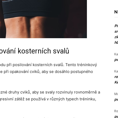
N
Př
sr
zk
hl
lování kosterních svalů
Ka
po
du při posilování kosterních svalů. Tento tréninkový
e při opakování cviků, aby se dosáhlo postupného
Ka
ro
Ke
ůzné druhy cviků, aby se svaly rozvinuly rovnoměrně a
Mi
resivní zátěž se používá v různých typech tréninku,
po
Ro
po