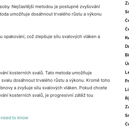
Z
ůsoby. Nejčastější metodou je postupné zvyšování
S
etoda umožňuje dosáhnout trvalého růstu a výkonu
Č
Č
u opakování, což zlepšuje sílu svalových vláken a
K
D
B
Ú
lování kosterních svalů. Tato metoda umožňuje
L
 svalu dosáhnout trvalého růstu a výkonu. Kromě toho
P
obnovy a zvyšuje sílu svalových vláken. Pokud chcete
L
ání kosterních svalů, je progresivní zátěž tou
Ř
Z
S
 need to know
Č