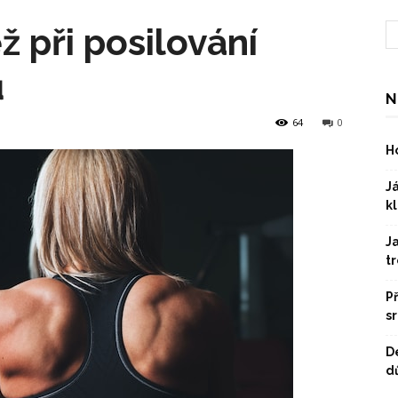
ž při posilování
ů
N
64
0
Ho
Já
kl
J
t
P
s
D
dů