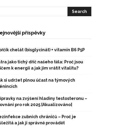
ejnovější příspěvky
řčík chelát (bisglycinát) + vitamín B6 P5P
tra jako tichý dříč našeho těla: Proč jsou
íčem k energii a jak jim vrátit vitalitu?
ak si udržet plnou účast na týmových
rénincích
řípravky na zvýšení hladiny testosteronu –
rovnání pro rok 2025 [Akualizováno]
ezinfekce zubních chráničů – Proč je
ležitá a jak ji správně provádět