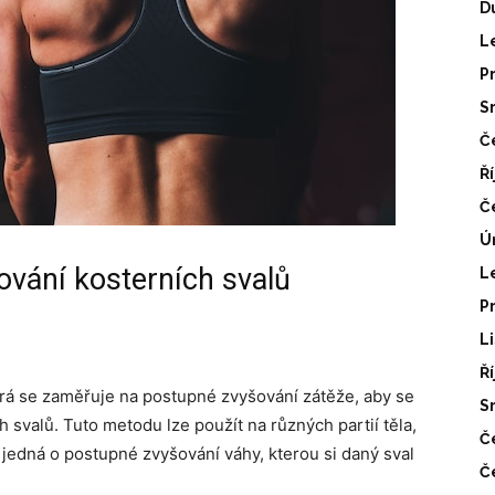
D
L
P
S
Č
Ř
Č
Ú
lování kosterních svalů
L
P
L
Ř
erá se zaměřuje na postupné zvyšování zátěže, aby se
S
ch svalů. Tuto metodu lze použít na různých partií těla,
Č
e jedná o postupné zvyšování váhy, kterou si daný sval
Č