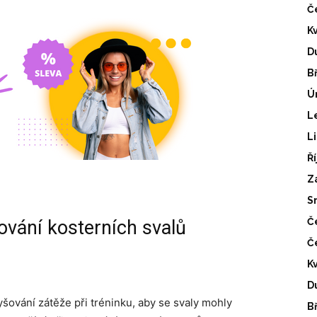
Č
K
D
B
Ú
L
L
Ř
Z
S
Č
lování kosterních svalů
Č
K
D
šování zátěže při tréninku, aby se svaly mohly
B