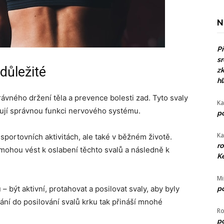
N
Př
sr
 důležité
zk
hl
rávného držení těla a prevence bolesti zad. Tyto svaly
Ka
rují správnou funkci nervového systému.
po
Ka
 sportovních aktivitách, ale také v běžném životě.
ro
ohou vést k oslabení těchto svalů a následně k
Ke
Mi
 – být aktivní, protahovat a posilovat svaly, aby byly
po
ání do posilování svalů krku tak přináší mnohé
Ro
po