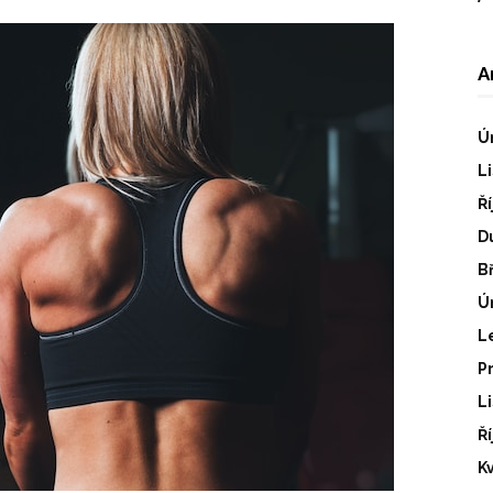
A
Ú
L
Ř
D
B
Ú
L
P
L
Ř
K