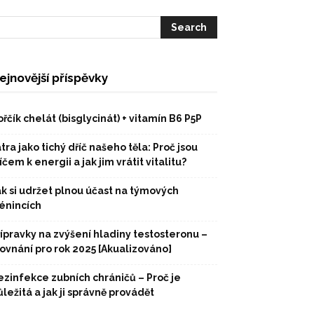
ejnovější příspěvky
řčík chelát (bisglycinát) + vitamín B6 P5P
tra jako tichý dříč našeho těla: Proč jsou
íčem k energii a jak jim vrátit vitalitu?
ak si udržet plnou účast na týmových
rénincích
řípravky na zvýšení hladiny testosteronu –
rovnání pro rok 2025 [Akualizováno]
ezinfekce zubních chráničů – Proč je
ležitá a jak ji správně provádět