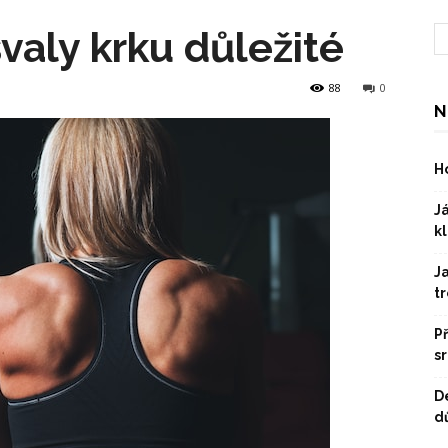
svaly krku důležité
88
0
N
Ho
Já
kl
J
t
P
s
D
dů