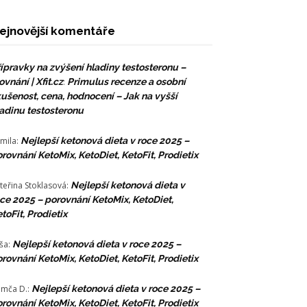
ejnovější komentáře
ípravky na zvýšení hladiny testosteronu –
ovnání | Xfit.cz
:
Primulus recenze a osobní
ušenost, cena, hodnocení – Jak na vyšší
adinu testosteronu
mila
:
Nejlepší ketonová dieta v roce 2025 –
rovnání KetoMix, KetoDiet, KetoFit, Prodietix
teřina Stoklasová
:
Nejlepší ketonová dieta v
ce 2025 – porovnání KetoMix, KetoDiet,
toFit, Prodietix
ša
:
Nejlepší ketonová dieta v roce 2025 –
rovnání KetoMix, KetoDiet, KetoFit, Prodietix
mča D.
:
Nejlepší ketonová dieta v roce 2025 –
rovnání KetoMix, KetoDiet, KetoFit, Prodietix