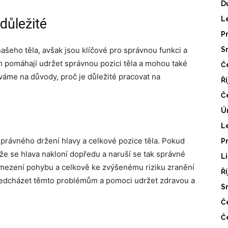
D
L
 důležité
P
ašeho těla, avšak jsou klíčové pro správnou funkci a
S
m pomáhají udržet správnou pozici těla a mohou také
Č
íváme na důvody, proč je důležité pracovat na
Ř
Č
Ú
L
í správného držení hlavy a celkové pozice těla. Pokud
P
 že se hlava nakloní dopředu a naruší se tak správné
L
omezení pohybu a celkově ke zvýšenému riziku zranění
Ř
předcházet těmto problémům a pomoci udržet zdravou a
S
Č
Č