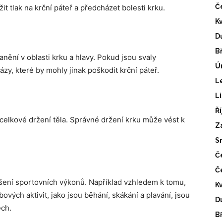
Č
t tlak na krční páteř a předcházet bolesti krku.
K
D
B
ranění v oblasti krku a hlavy. Pokud jsou svaly
Ú
zy, které by mohly jinak poškodit krční páteř.
L
L
Ř
celkové držení těla. Správné držení krku může vést k
Z
S
Č
Č
pšení sportovních výkonů. Například vzhledem k tomu,
K
vých aktivit, jako jsou běhání, skákání a plavání, jsou
D
ech.
B