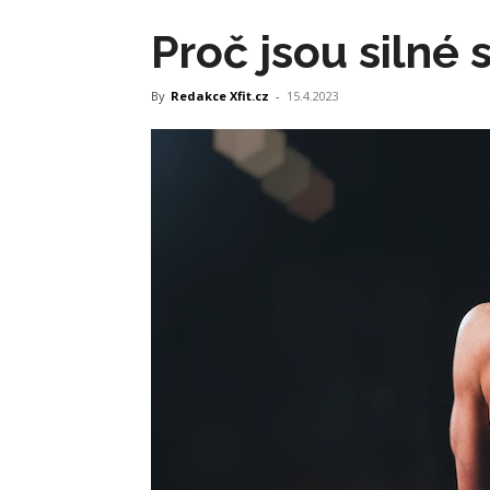
Proč jsou silné 
By
Redakce Xfit.cz
-
15.4.2023