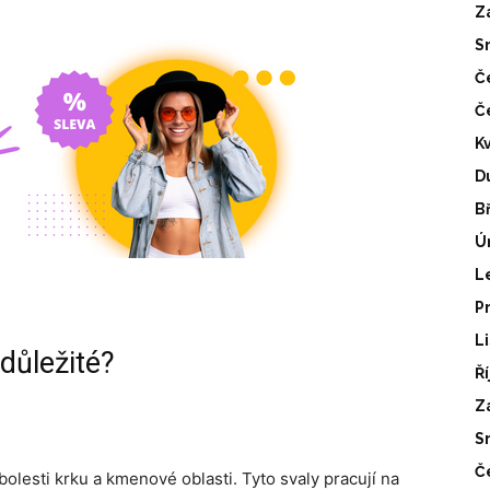
Z
S
Č
Č
K
D
B
Ú
L
P
L
 důležité?
Ř
Z
S
Č
lesti krku a kmenové oblasti. Tyto svaly pracují na