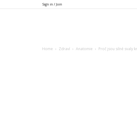
Sign in / Join
Xfit.cz
Home
Zdraví
Anatomie
Proč jsou silné svaly k