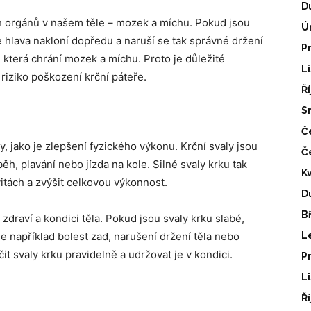
D
ch orgánů v našem těle – mozek a míchu. Pokud jsou
Ú
e hlava nakloní dopředu a naruší se tak správné držení
P
 která chrání mozek a míchu. Proto je důležité
L
 riziko poškození krční páteře.
Ř
S
Č
y, jako je zlepšení fyzického výkonu. Krční svaly jsou
Č
běh, plavání nebo jízda na kole. Silné svaly krku tak
K
itách a zvýšit celkovou výkonnost.
D
B
 zdraví a kondici těla. Pokud jsou svaly krku slabé,
 například bolest zad, narušení držení těla nebo
L
čit svaly krku pravidelně a udržovat je v kondici.
P
L
Ř