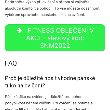
Podtrhněte výkon při cvičení a přitom si zajistěte
absolutní komfort a pohodlí. To vše můžete dosáhnout
výběrem správného pánského tílka na cvičení.
FITNESS OBLEČENÍ V
AKCI – slevový kód:
5NM2022
FAQ
Proč je důležité nosit vhodné pánské
tílko na cvičení?
Pánské tílko na cvičení je důležité pro pohodlí a
pohyblivost během cvičení. Při cvičení se potíme a
vhodné tílko by mělo být vyrobeno z prodyšného