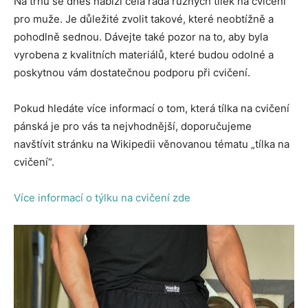
Na trhu se dnes nabízí celá řada různých tílek na cvičení
pro muže. Je důležité zvolit takové, které neobtížně a
pohodlně sednou. Dávejte také pozor na to, aby byla
vyrobena z kvalitních materiálů, které budou odolné a
poskytnou vám dostatečnou podporu při cvičení.
Pokud hledáte více informací o tom, která tílka na cvičení
pánská je pro vás ta nejvhodnější, doporučujeme
navštívit stránku na Wikipedii věnovanou tématu „tílka na
cvičení“.
Více informací o týlku na cvičení zde