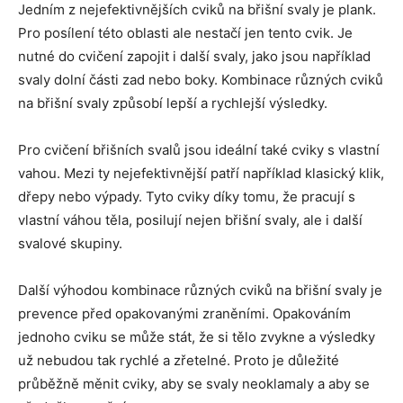
Jedním z nejefektivnějších cviků na břišní svaly je plank.
Pro posílení této oblasti ale nestačí jen tento cvik. Je
nutné do cvičení zapojit i další svaly, jako jsou například
svaly dolní části zad nebo boky. Kombinace různých cviků
na břišní svaly způsobí lepší a rychlejší výsledky.
Pro cvičení břišních svalů jsou ideální také cviky s vlastní
vahou. Mezi ty nejefektivnější patří například klasický klik,
dřepy nebo výpady. Tyto cviky díky tomu, že pracují s
vlastní váhou těla, posilují nejen břišní svaly, ale i další
svalové skupiny.
Další výhodou kombinace různých cviků na břišní svaly je
prevence před opakovanými zraněními. Opakováním
jednoho cviku se může stát, že si tělo zvykne a výsledky
už nebudou tak rychlé a zřetelné. Proto je důležité
průběžně měnit cviky, aby se svaly neoklamaly a aby se