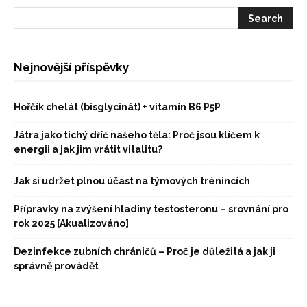
Nejnovější příspěvky
Hořčík chelát (bisglycinát) + vitamín B6 P5P
Játra jako tichý dříč našeho těla: Proč jsou klíčem k
energii a jak jim vrátit vitalitu?
Jak si udržet plnou účast na týmových trénincích
Přípravky na zvýšení hladiny testosteronu – srovnání pro
rok 2025 [Akualizováno]
Dezinfekce zubních chráničů – Proč je důležitá a jak ji
správně provádět