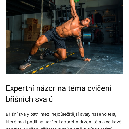
Expertní názor na téma cvičení
břišních svalů
Břišní svaly patří mezi nejdůležitější svaly našeho těla,
které mají podíl na udržení dobrého držení těla a celkové