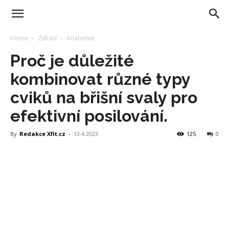
Home
Zdraví
Anatomie
Proč je důležité
kombinovat různé typy
cviků na břišní svaly pro
efektivní posilování.
By
Redakce Xfit.cz
-
13.4.2023
125
0