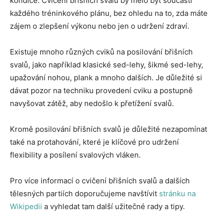
kondice. Cvičení břišních svalů by mělo být součástí
každého tréninkového plánu, bez ohledu na to, zda máte
zájem o zlepšení výkonu nebo jen o udržení zdraví.
Existuje mnoho různých cviků na posilování břišních
svalů, jako například klasické sed-lehy, šikmé sed-lehy,
upažování nohou, plank a mnoho dalších. Je důležité si
dávat pozor na techniku provedení cviku a postupně
navyšovat zátěž, aby nedošlo k přetížení svalů.
Kromě posilování břišních svalů je důležité nezapomínat
také na protahování, které je klíčové pro udržení
flexibility a posílení svalových vláken.
Pro více informací o cvičení břišních svalů a dalších
tělesných partiích doporučujeme navštívit
stránku na
Wikipedii
a vyhledat tam další užitečné rady a tipy.