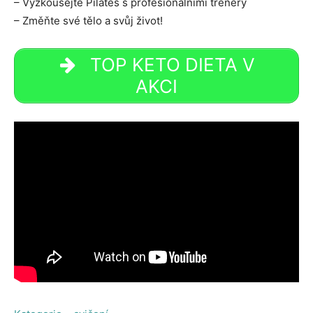
– Vyzkoušejte Pilates s profesionálními trenéry
– Změňte své tělo a svůj život!
TOP KETO DIETA V
AKCI