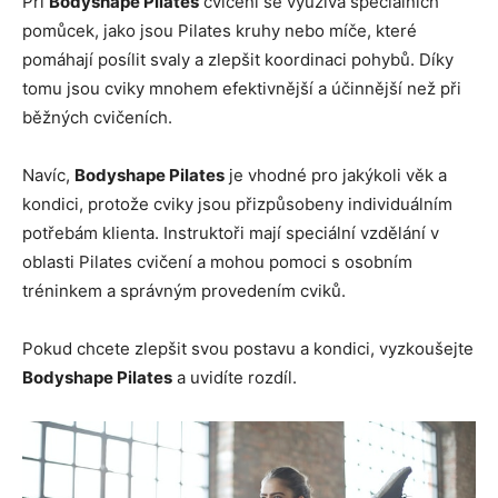
Při
Bodyshape Pilates
cvičení se využívá speciálních
pomůcek, jako jsou Pilates kruhy nebo míče, které
pomáhají posílit svaly a zlepšit koordinaci pohybů. Díky
tomu jsou cviky mnohem efektivnější a účinnější než při
běžných cvičeních.
Navíc,
Bodyshape Pilates
je vhodné pro jakýkoli věk a
kondici, protože cviky jsou přizpůsobeny individuálním
potřebám klienta. Instruktoři mají speciální vzdělání v
oblasti Pilates cvičení a mohou pomoci s osobním
tréninkem a správným provedením cviků.
Pokud chcete zlepšit svou postavu a kondici, vyzkoušejte
Bodyshape Pilates
a uvidíte rozdíl.