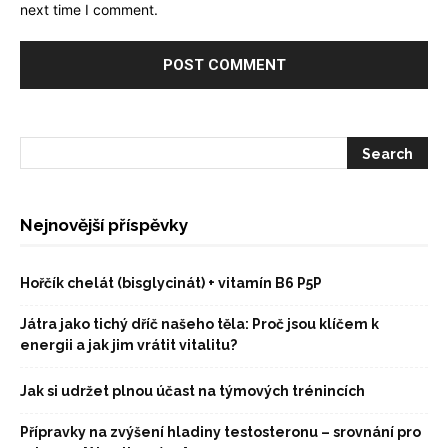
next time I comment.
Nejnovější příspěvky
Hořčík chelát (bisglycinát) + vitamín B6 P5P
Játra jako tichý dříč našeho těla: Proč jsou klíčem k
energii a jak jim vrátit vitalitu?
Jak si udržet plnou účast na týmových trénincích
Přípravky na zvýšení hladiny testosteronu – srovnání pro