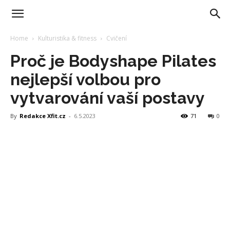
Home
Kulturistika & fitness
Cvičení
Proč je Bodyshape Pilates
nejlepší volbou pro
vytvarování vaší postavy
By
Redakce Xfit.cz
-
6.5.2023
71
0