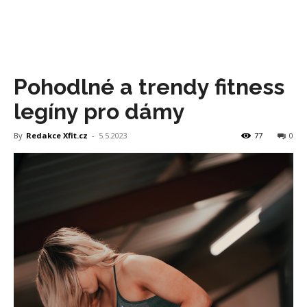
Pohodlné a trendy fitness
legíny pro dámy
By
Redakce Xfit.cz
-
5.5.2023
77
0