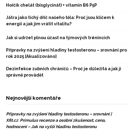
Hořčík chelát (bisglycinát) + vitamín B6 P5P
Játra jako tichý dříč našeho těla: Proč jsou klíčem k
energii a jak jim vrátit vitalitu?
Jak si udržet plnou účast na týmových trénincích
Přípravky na zvýšení hladiny testosteronu – srovnání pro
rok 2025 [Akualizováno]
Dezinfekce zubních chráničů – Proč je důležitá a jak ji
správně provádět
Nejnovější komentáře
Přípravky na zvýšení hladiny testosteronu – srovnání |
Xfit.cz
:
Primulus recenze a osobní zkušenost, cena,
hodnocení – Jak na vyšší hladinu testosteronu