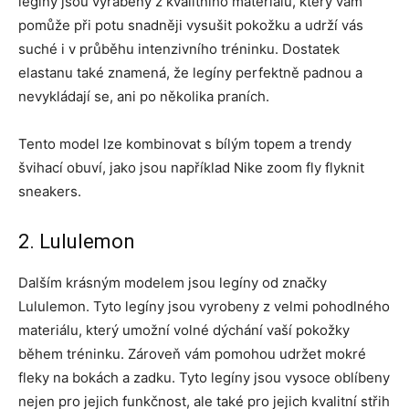
legíny jsou vyráběny z kvalitního materiálu, který vám
pomůže při potu snadněji vysušit pokožku a udrží vás
suché i v průběhu intenzivního tréninku. Dostatek
elastanu také znamená, že legíny perfektně padnou a
nevykládají se, ani po několika praních.
Tento model lze kombinovat s bílým topem a trendy
švihací obuví, jako jsou například Nike zoom fly flyknit
sneakers.
2. Lululemon
Dalším krásným modelem jsou legíny od značky
Lululemon. Tyto legíny jsou vyrobeny z velmi pohodlného
materiálu, který umožní volné dýchání vaší pokožky
během tréninku. Zároveň vám pomohou udržet mokré
fleky na bokách a zadku. Tyto legíny jsou vysoce oblíbeny
nejen pro jejich funkčnost, ale také pro jejich kvalitní střih