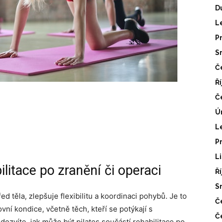
D
L
P
S
Č
Ř
Č
Ú
L
P
L
ilitace po zranění či operaci
Ř
S
ed těla, zlepšuje flexibilitu a koordinaci pohybů. Je to
Č
ní kondice, včetně těch, kteří se potýkají s
Č
ozvíte, jak může být pilates součástí rehabilitace po