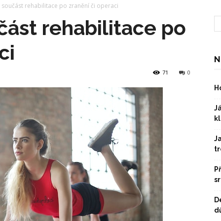
o součást rehabilitace po zranění či operaci
část rehabilitace po
ci
N
71
0
Ho
Já
kl
J
t
P
s
D
dů