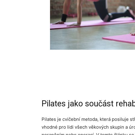
Pilates jako součást rehab
Pilates je cvičební metoda, která posiluje stř
vhodné pro lidi všech věkových skupin a úrov
poraněním nebo operací. V tomto článku se d