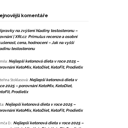
ejnovější komentáře
ípravky na zvýšení hladiny testosteronu –
ovnání | Xfit.cz
:
Primulus recenze a osobní
ušenost, cena, hodnocení – Jak na vyšší
adinu testosteronu
mila
:
Nejlepší ketonová dieta v roce 2025 –
rovnání KetoMix, KetoDiet, KetoFit, Prodietix
teřina Stoklasová
:
Nejlepší ketonová dieta v
ce 2025 – porovnání KetoMix, KetoDiet,
toFit, Prodietix
ša
:
Nejlepší ketonová dieta v roce 2025 –
rovnání KetoMix, KetoDiet, KetoFit, Prodietix
mča D.
:
Nejlepší ketonová dieta v roce 2025 –