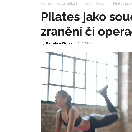
Home
Kulturistika & fitness
Cvičení
Pilates jak
Pilates jako sou
zranění či opera
By
Redakce Xfit.cz
-
23.4.2023