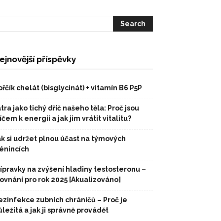
ejnovější příspěvky
řčík chelát (bisglycinát) + vitamín B6 P5P
tra jako tichý dříč našeho těla: Proč jsou
íčem k energii a jak jim vrátit vitalitu?
ak si udržet plnou účast na týmových
rénincích
řípravky na zvýšení hladiny testosteronu –
rovnání pro rok 2025 [Akualizováno]
ezinfekce zubních chráničů – Proč je
ležitá a jak ji správně provádět