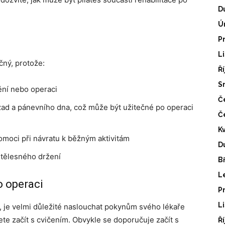
D
Ú
i
P
L
čný, protože:
Ř
S
nění nebo operaci
Č
, zad a pánevního dna, což může být užitečné po operaci
Č
K
moci při návratu k běžným aktivitám
D
 tělesného držení
B
L
o operaci
P
L
 je velmi důležité naslouchat pokynům svého lékaře
te začít s cvičením. Obvykle se doporučuje začít s
Ř