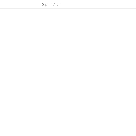
Sign in / Join
Xfit.cz