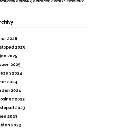
rovnání KetoMix, KetoDiet, KetoFit, Prodietix
rchivy
nor 2026
istopad 2025
íjen 2025
uben 2025
řezen 2024
nor 2024
eden 2024
rosinec 2023
istopad 2023
íjen 2023
věten 2023