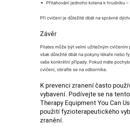
Přitahování jednoho kolena k hrudníku – zl
Při cvičení je důležité dbát na správné dýchá
Závěr
Pilates může být velmi užitečným cvičením pr
však důležité dbát na pokyny lékaře nebo fyz
vaše konkrétní případy. Pokud máte pochyb
cvičení, obraťte se na odborníka.
K prevenci zranení často použí
vybavení. Podívejte se na ten
Therapy Equipment You Can U
použití fyzioterapeutického vy
zranění.