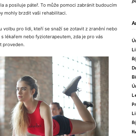
po
ěla a posiluje páteř. To může pomoci zabránit budoucím
 mohly brzdit vaši rehabilitaci.
A
u volbu pro lidi, kteří se snaží se zotavit z zranění nebo
 s lékařem nebo fyzioterapeutem, zda je pro vás
Ú
ýt proveden.
L
Ř
D
B
Ú
L
P
L
Ř
K