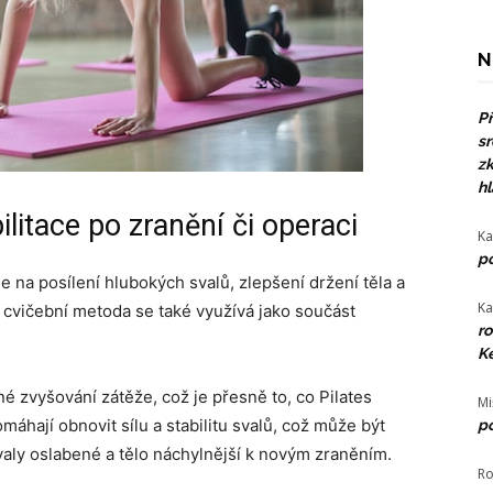
N
Př
sr
zk
hl
ilitace po zranění či operaci
Ka
po
e na posílení hlubokých svalů, zlepšení držení těla a
Ka
o cvičební metoda se také využívá jako součást
ro
Ke
né zvyšování zátěže, což je přesně to, co Pilates
Mi
omáhají obnovit sílu a stabilitu svalů, což může být
po
valy oslabené a tělo náchylnější k novým zraněním.
Ro