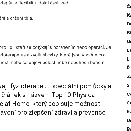
epšuje flexibilitu dolní části zad
Č
K
ní a držení těla.
D
B
Ú
o lidi, kteří se potýkají s poraněním nebo operací. Je
L
ioterapeuta a zvolit si cviky, které jsou vhodné pro
L
nosti nebo se objeví bolest nebo nepohodlí během
Ř
Z
vají fyzioterapeuti speciální pomůcky a
S
to článek s názvem
Top 10 Physical
Č
se at Home
, který popisuje možnosti
Č
bavení pro zlepšení zdraví a prevence
K
D
B