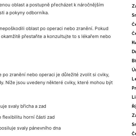
ženou oblast a postupně přecházet k náročnějším
Z
ti a pokyny odborníka.
S
Č
 nepoškodili oblast po operaci nebo zranění. Pokud
Č
okamžitě přestaňte a konzultujte to s lékařem nebo
K
D
B
Ú
e po zranění nebo operaci je důležité zvolit si cviky,
L
dy. Níže jsou uvedeny některé cviky, které mohou být
P
L
uje svaly břicha a zad
Ř
Z
flexibilitu horní části zad
S
posiluje svaly pánevního dna
Č