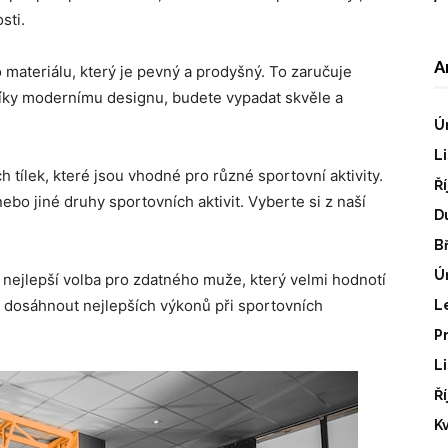
sti.
A
 materiálu, který je pevný a prodyšný. To zaručuje
díky modernímu designu, budete vypadat skvěle a
Ú
L
 tílek, které jsou vhodné pro různé sportovní aktivity.
Ř
nebo jiné druhy sportovních aktivit. Vyberte si z naší
D
B
Ú
u nejlepší volba pro zdatného muže, který velmi hodnotí
u dosáhnout nejlepších výkonů při sportovních
L
P
L
Ř
K