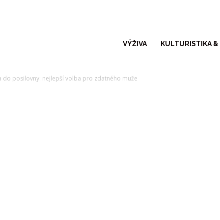
VÝŽIVA
KULTURISTIKA &
ka do posilovny: nejlepší volba pro zdatného muže