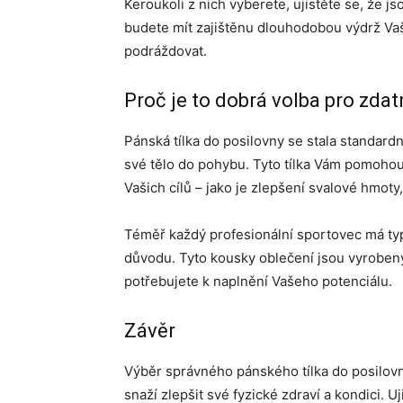
Keroukoli z nich vyberete, ujistěte se, že 
budete mít zajištěnu dlouhodobou výdrž Va
podráždovat.
Proč je to dobrá volba pro zd
Pánská tílka do posilovny se stala standar
své tělo do pohybu. Tyto tílka Vám pomoho
Vašich cílů – jako je zlepšení svalové hmoty
Téměř každý profesionální sportovec má typ
důvodu. Tyto kousky oblečení jsou vyrobeny
potřebujete k naplnění Vašeho potenciálu.
Závěr
Výběr správného pánského tílka do posilov
snaží zlepšit své fyzické zdraví a kondici. Uj