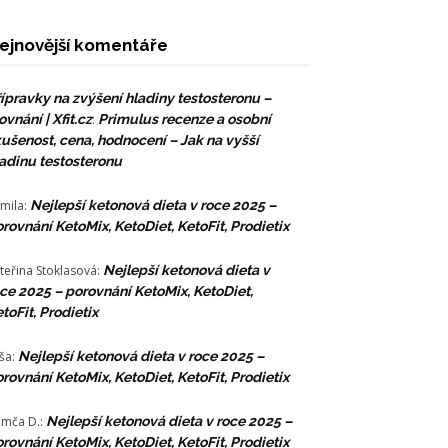
ejnovější komentáře
ípravky na zvýšení hladiny testosteronu –
ovnání | Xfit.cz
:
Primulus recenze a osobní
ušenost, cena, hodnocení – Jak na vyšší
adinu testosteronu
mila
:
Nejlepší ketonová dieta v roce 2025 –
rovnání KetoMix, KetoDiet, KetoFit, Prodietix
teřina Stoklasová
:
Nejlepší ketonová dieta v
ce 2025 – porovnání KetoMix, KetoDiet,
toFit, Prodietix
ša
:
Nejlepší ketonová dieta v roce 2025 –
rovnání KetoMix, KetoDiet, KetoFit, Prodietix
mča D.
:
Nejlepší ketonová dieta v roce 2025 –
rovnání KetoMix, KetoDiet, KetoFit, Prodietix