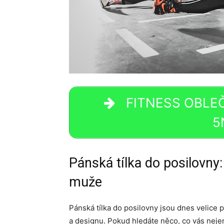
FITNESS OBLEČE
5
Pánská tílka do posilovny:
muže
Pánská tílka do posilovny jsou dnes velice po
a designu. Pokud hledáte něco, co vás nejen 