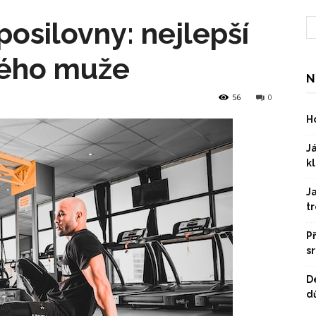
posilovny: nejlepší
ného muže
N
56
0
Ho
Já
kl
J
t
P
s
D
dů