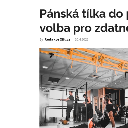
Pánská tílka do 
volba pro zdat
By
Redakce Xfit.cz
-
20.4.2023