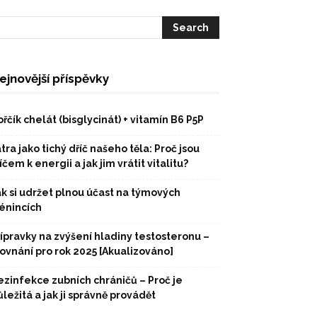
ejnovější příspěvky
řčík chelát (bisglycinát) + vitamín B6 P5P
tra jako tichý dříč našeho těla: Proč jsou
íčem k energii a jak jim vrátit vitalitu?
ak si udržet plnou účast na týmových
rénincích
řípravky na zvýšení hladiny testosteronu –
rovnání pro rok 2025 [Akualizováno]
ezinfekce zubních chráničů – Proč je
ležitá a jak ji správně provádět