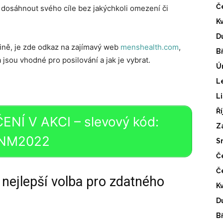
Č
 dosáhnout svého cíle bez jakýchkoli omezení či
K
D
tině, je zde odkaz na zajímavý web
menshealth.com
,
B
 jsou vhodné pro posilování a jak je vybrat.
Ú
L
L
Ř
NÍ V AKCI – slevový kód:
Z
NM2022
S
Č
Č
 nejlepší volba pro zdatného
K
D
B