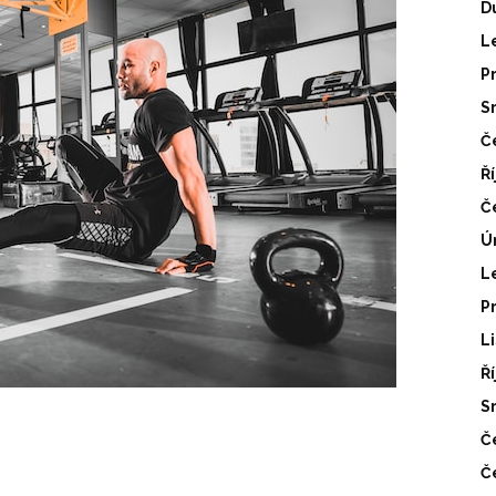
D
L
P
S
Č
Ř
Č
Ú
L
P
L
Ř
S
Č
Č