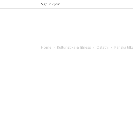
Sign in / Join
Xfit.cz
Home
Kulturistika & fitness
Ostatní
Pánská tíl