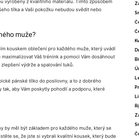
jsou vyrobeny z kvalitního materiálu. Tímto způsobem
Z
šeho tílka a Vaši pokožku nebudou svědit nebo
S
Č
Č
atného muže?
K
dním kouskem oblečení pro každého muže, který uvádí
D
u maximalizovat Váš trénink a pomoci Vám dosáhnout
B
, zlepšení výdrže a spalování tuků.
Ú
L
ické pánské tílko do posilovny, a to z dobrého
P
 tak, aby Vám poskytly pohodlí a podporu, které
L
Ř
Z
S
ny by měl být základem pro každého muže, který se
Č
istěte se, že jste si vybrali kvalitní kousek, který bude