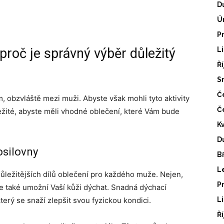
D
Ú
P
proč je správný výběr důležitý
L
Ř
S
Č
, obzvláště mezi muži. Abyste však mohli tyto aktivity
Č
ležité, abyste měli vhodné oblečení, které Vám bude
K
D
osilovny
B
L
důležitějších dílů oblečení pro každého muže. Nejen,
P
e také umožní Vaší kůži dýchat. Snadná dýchací
rý se snaží zlepšit svou fyzickou kondici.
L
Ř