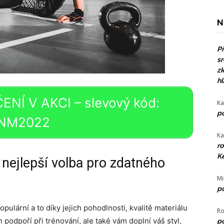
N
Př
sr
zk
hl
NÍ V AKCI – slevový kód:
Ka
po
NM2022
Ka
ro
Ke
 nejlepší volba pro zdatného
Mi
po
pulární a to díky jejich pohodlnosti, kvalitě materiálu
Ro
podpoří při trénování, ale také vám doplní váš styl,
po