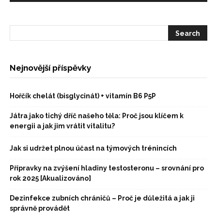
Nejnovější příspěvky
Hořčík chelát (bisglycinát) + vitamín B6 P5P
Játra jako tichý dříč našeho těla: Proč jsou klíčem k
energii a jak jim vrátit vitalitu?
Jak si udržet plnou účast na týmových trénincích
Přípravky na zvýšení hladiny testosteronu – srovnání pro
rok 2025 [Akualizováno]
Dezinfekce zubních chráničů – Proč je důležitá a jak ji
správně provádět