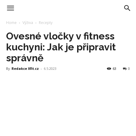
Home
Výživa
Recepty
Ovesné vločky v fitness
kuchyni: Jak je připravit
správně
By
Redakce Xfit.cz
-
6.5.2023
63
0