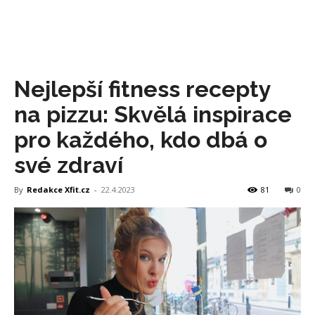
Nejlepší fitness recepty
na pizzu: Skvělá inspirace
pro každého, kdo dbá o
své zdraví
By
Redakce Xfit.cz
-
22.4.2023
81
0