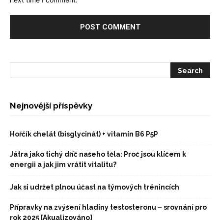
Nejnovější příspěvky
Hořčík chelát (bisglycinát) + vitamín B6 P5P
Játra jako tichý dříč našeho těla: Proč jsou klíčem k
energii a jak jim vrátit vitalitu?
Jak si udržet plnou účast na týmových trénincích
Přípravky na zvýšení hladiny testosteronu – srovnání pro
rok 2025 [Akualizováno]