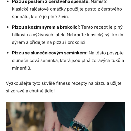
Pizzu s pestem z čerstvého špenátu:
Namísto
klasické rajčatové omáčky použijte pesto z čerstvého
špenátu, které je plné živin.
Pizzu s kozím sýrem a brokolicí:
Tento recept je plný
bílkovin a výživných látek. Nahraďte klasický sýr kozím
sýrem a přidejte na pizzu i brokolici.
Pizzu se slunečnicovým semínkem:
Na těsto posypte
slunečnicová semínka, která jsou plná zdravých tuků a
minerálů.
Vyzkoušejte tyto skvělé fitness recepty na pizzu a užijte
si zdravé a chutné jídlo!