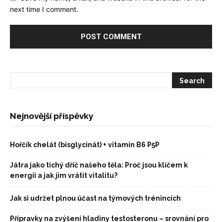
next time I comment.
Nejnovější příspěvky
Hořčík chelát (bisglycinát) + vitamín B6 P5P
Játra jako tichý dříč našeho těla: Proč jsou klíčem k
energii a jak jim vrátit vitalitu?
Jak si udržet plnou účast na týmových trénincích
Přípravky na zvýšení hladiny testosteronu – srovnání pro