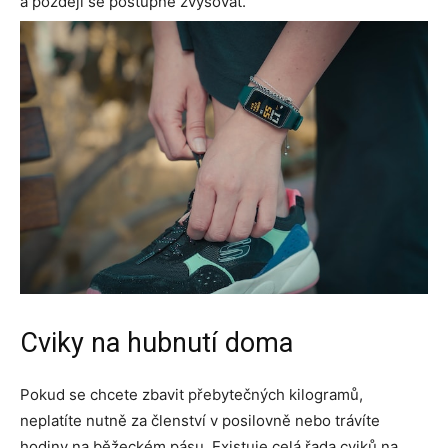
a později se postupně zvyšovat.
Cviky na hubnutí doma
Pokud se chcete zbavit přebytečných kilogramů,
neplatíte nutně za členství v posilovně nebo trávíte
hodiny na běžeckém pásu. Existuje celá řada cviků na