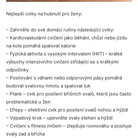
Nejlepší cviky na hubnutí pro ženy:
– Zahrněte do své domácí rutiny následující cviky:
– Kardiovaskulární cvičení jako běhání, chůzi nebo jízdu
na kole pomáhá spalovat kalorie
– Fyzická aktivita s vysokým intervalem (HIIT) – krátké
výbuchy intenzivního cvičení střídající se s krátkými
odpočinky
– Posilování s váhami nebo odporovými pásy pomáhá
budovat svalovou hmotu a spalovat tuk
– Plank – cvik pro posílení břišních svalů, které jsou často
problematické u žen
– Dřepy – efektivní cvik pro posílení svalů nohou a hýždí
– Výpadový krok – upevněte svaly stehen a hýždí
– Cvičení s fitness míčem – zlepšuje rovnováhu a posiluje
svaly zad a břicha