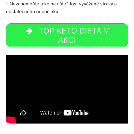
– Nezapomeňte také na důležitost vyvážené stravy a
dostatečného odpočinku.
TOP KETO DIETA V
AKCI