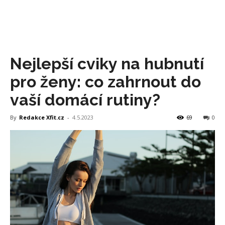
Nejlepší cviky na hubnutí
pro ženy: co zahrnout do
vaší domácí rutiny?
By
Redakce Xfit.cz
-
4.5.2023
69
0