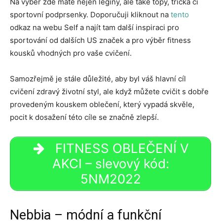
Na výběr zde máte nejen legíny, ale také topy, trička či
sportovní podprsenky. Doporučuji kliknout na
tento
odkaz na webu Self a najít tam další inspiraci pro
sportování od dalších US značek a pro výběr fitness
kousků vhodných pro vaše cvičení.
Samozřejmě je stále důležité, aby byl váš hlavní cíl
cvičení zdravý životní styl, ale když můžete cvičit s dobře
provedeným kouskem oblečení, který vypadá skvěle,
pocit k dosažení této cíle se značně zlepší.
FITNESS OBLEČENÍ V
AKCI – slevový kód:
5NM2022
Nebbia – módní a funkční