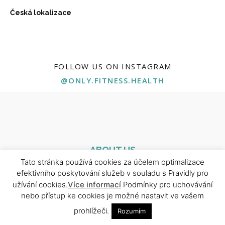
Česká lokalizace
FOLLOW US ON INSTAGRAM
@ONLY.FITNESS.HEALTH
ABOUT US
Tato stránka používá cookies za účelem optimalizace
Naše stránka je tu pro všechny, kteří chtějí posunout své
efektivního poskytování služeb v souladu s Pravidly pro
zdraví, kondici a životní energii na vyšší úroveň. Najdeš tu
užívání cookies.
Více informací
Podmínky pro uchovávání
ověřené tréninkové plány, výživové tipy, rady od odborníků i
nebo přístup ke cookies je možné nastavit ve vašem
motivaci pro každý den. Ať už začínáš, nebo jsi profík — jsi tu
prohlížeči.
Rozumím
správně.