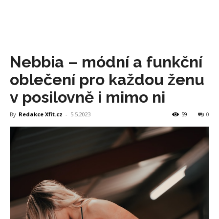
Nebbia – módní a funkční
oblečení pro každou ženu
v posilovně i mimo ni
By
Redakce Xfit.cz
-
5.5.2023
59
0