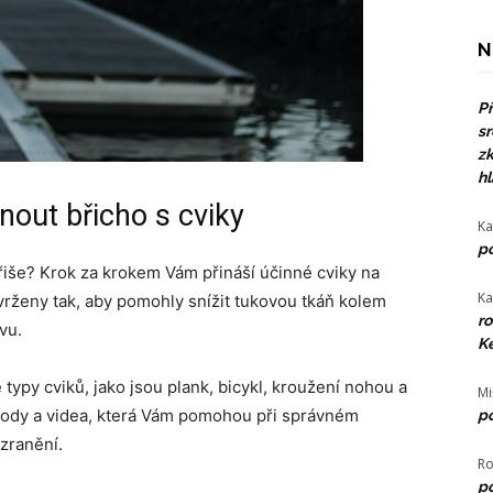
N
Př
sr
zk
hl
out břicho s cviky
Ka
po
řiše? Krok za krokem Vám přináší účinné cviky na
Ka
vrženy tak, aby pomohly snížit tukovou tkáň kolem
ro
vu.
Ke
ypy cviků, jako jsou plank, bicykl, kroužení nohou a
Mi
ávody a videa, která Vám pomohou při správném
po
 zranění.
Ro
po