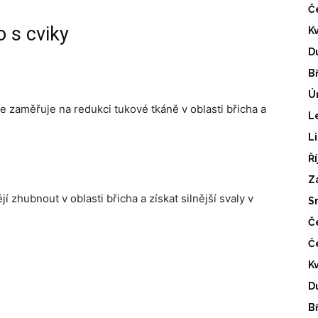
Č
 s cviky
K
D
B
Ú
e zaměřuje na redukci tukové tkáně v oblasti břicha a
L
L
Ř
Z
í zhubnout v oblasti břicha a získat silnější svaly v
S
Č
Č
K
D
B