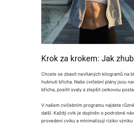
Krok za krokem: Jak zhubn
Chcete se zbavit nevítaných kilogramů na b
hubnutí břicha. Naše cvičební plány jsou na
břicha, posílit svaly a zlepšit celkovou posta
V našem cvičebním programu najdete různé t
další. Každý cvik je doplněn o podrobné n
provedení cviku a minimalizují riziko vzniku