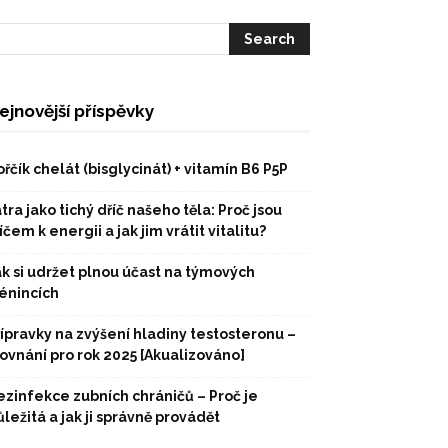
ejnovější příspěvky
řčík chelát (bisglycinát) + vitamín B6 P5P
tra jako tichý dříč našeho těla: Proč jsou
íčem k energii a jak jim vrátit vitalitu?
ak si udržet plnou účast na týmových
rénincích
řípravky na zvýšení hladiny testosteronu –
rovnání pro rok 2025 [Akualizováno]
ezinfekce zubních chráničů – Proč je
ležitá a jak ji správně provádět