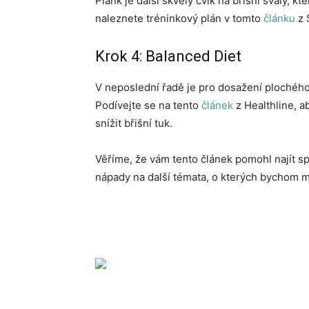
Plank je další skvělý cvik na břišní svaly, k
naleznete tréninkový plán v tomto
článku
z 
Krok 4: Balanced Diet
V neposlední řadě je pro dosažení plochého
Podívejte se na tento
článek
z Healthline, a
snížit břišní tuk.
Věříme, že vám tento článek pomohl najít 
nápady na další témata, o kterých bychom m