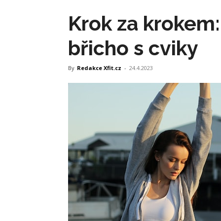
Krok za krokem:
břicho s cviky
By
Redakce Xfit.cz
-
24.4.2023