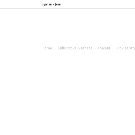
Sign in / Join
Xfit.cz
Home
Kulturistika & fitness
Cvičení
Krok za kro