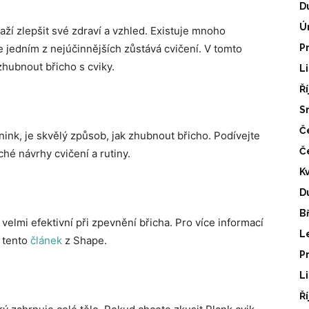
D
Ú
naží zlepšit své zdraví a vzhled. Existuje mnoho
 jedním z nejúčinnějších zůstává cvičení. V tomto
P
zhubnout břicho s cviky.
L
Ř
S
Č
nink, je skvělý způsob, jak zhubnout břicho. Podívejte
Č
hé návrhy cvičení a rutiny.
K
D
B
 velmi efektivní při zpevnění břicha. Pro více informací
L
 tento
článek
z Shape.
P
L
Ř