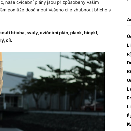
ec, naše cvičební plány jsou přizpůsobeny Vašim
ám pomůže dosáhnout Vašeho cíle zhubnout břicho s
A
utí břicha, svaly, cvičební plán, plank, bicykl,
Ú
, cíl.
L
Ř
D
B
Ú
L
P
L
Ř
K