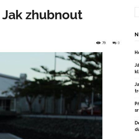
 Jak zhubnout
N
79
0
Ho
Já
kl
J
t
P
s
D
dů