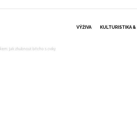
VÝŽIVA
KULTURISTIKA &
kem: Jak zhubnout břicho s cviky