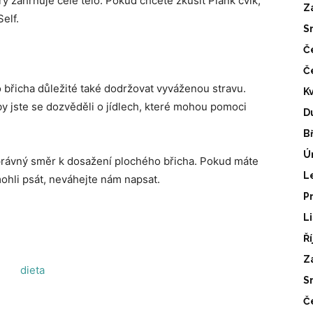
terý zahrnuje celé tělo. Pokud chcete zkusit Plank cvik,
Z
Self.
S
Č
Č
 břicha důležité také dodržovat vyváženou stravu.
K
by jste se dozvěděli o jídlech, které mohou pomoci
D
B
Ú
správný směr k dosažení plochého břicha. Pokud máte
L
ohli psát, neváhejte nám napsat.
P
L
Ř
Z
S
Č