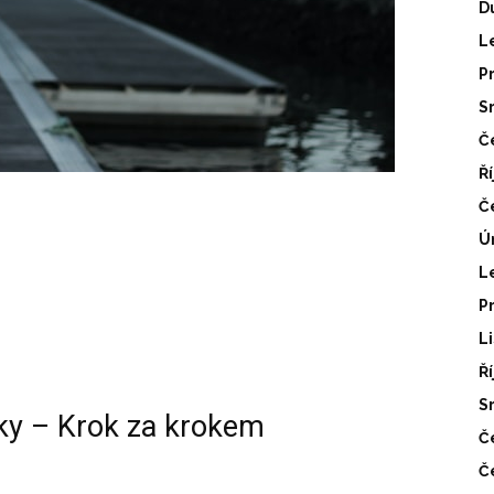
D
L
P
S
Č
Ř
Č
Ú
L
P
L
Ř
S
iky – Krok za krokem
Č
Č