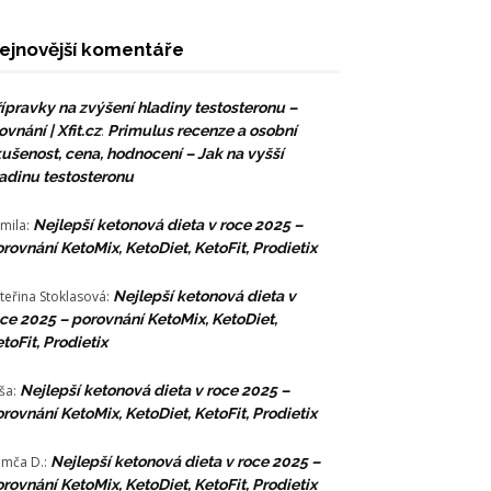
ejnovější komentáře
ípravky na zvýšení hladiny testosteronu –
ovnání | Xfit.cz
:
Primulus recenze a osobní
ušenost, cena, hodnocení – Jak na vyšší
adinu testosteronu
mila
:
Nejlepší ketonová dieta v roce 2025 –
rovnání KetoMix, KetoDiet, KetoFit, Prodietix
teřina Stoklasová
:
Nejlepší ketonová dieta v
ce 2025 – porovnání KetoMix, KetoDiet,
toFit, Prodietix
ša
:
Nejlepší ketonová dieta v roce 2025 –
rovnání KetoMix, KetoDiet, KetoFit, Prodietix
mča D.
:
Nejlepší ketonová dieta v roce 2025 –
rovnání KetoMix, KetoDiet, KetoFit, Prodietix