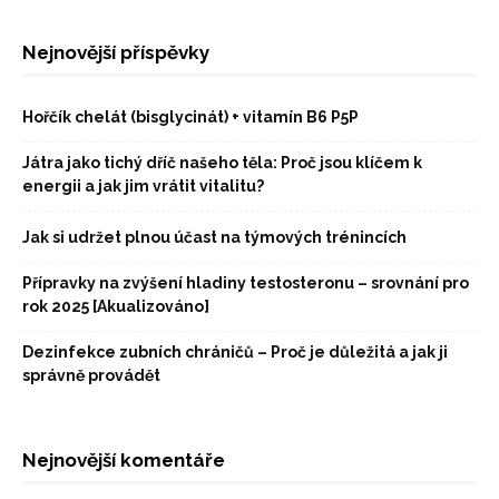
Nejnovější příspěvky
Hořčík chelát (bisglycinát) + vitamín B6 P5P
Játra jako tichý dříč našeho těla: Proč jsou klíčem k
energii a jak jim vrátit vitalitu?
Jak si udržet plnou účast na týmových trénincích
Přípravky na zvýšení hladiny testosteronu – srovnání pro
rok 2025 [Akualizováno]
Dezinfekce zubních chráničů – Proč je důležitá a jak ji
správně provádět
Nejnovější komentáře