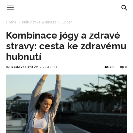
Home
Kulturistika & fitness
Cvičení
Kombinace jógy a zdravé
stravy: cesta ke zdravému
hubnutí
By
Redakce Xfit.cz
-
22.4.2023
60
0