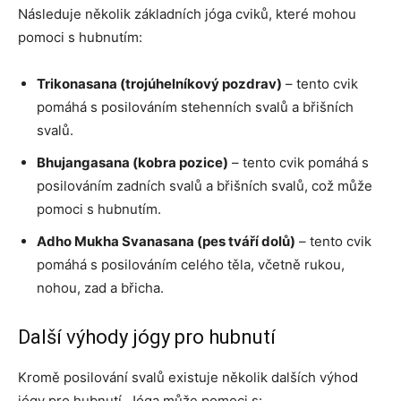
Následuje několik základních jóga cviků, které mohou
pomoci s hubnutím:
Trikonasana (trojúhelníkový pozdrav)
– tento cvik
pomáhá s posilováním stehenních svalů a břišních
svalů.
Bhujangasana (kobra pozice)
– tento cvik pomáhá s
posilováním zadních svalů a břišních svalů, což může
pomoci s hubnutím.
Adho Mukha Svanasana (pes tváří dolů)
– tento cvik
pomáhá s posilováním celého těla, včetně rukou,
nohou, zad a břicha.
Další výhody jógy pro hubnutí
Kromě posilování svalů existuje několik dalších výhod
jógy pro hubnutí. Jóga může pomoci s: