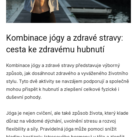
Kombinace jógy a zdravé stravy:
cesta ke zdravému hubnutí
Kombinace jógy a zdravé stravy představuje výborný
způsob, jak dosáhnout zdravého a vyváženého životního
stylu. Tyto dvě aktivity se navzájem podporují a společně
mohou přispět k hubnutí a zlepšení celkové fyzické i
duševní pohody.
Jóga je nejen cvičení, ale také způsob života, který klade
důraz na vědomé dýchání, uvolnění stresu a rozvoj
flexibility a síly. Pravidelná jóga může pomoci snížit
hladinu kortizolu (stresového hormonu) v těle a zlepšit