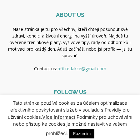
ABOUT US
Naše stránka je tu pro všechny, kteří chtějí posunout své
zdraví, kondici a životní energii na vyšší úroveň. Najdeš tu
ověřené tréninkové plány, výživové tipy, rady od odborníků i
motivaci pro každý den. Ať už začínáš, nebo jsi profík — jsi tu
správně.
Contact us:
xfit.redakce@gmail.com
FOLLOW US
Tato stránka používá cookies za účelem optimalizace
efektivního poskytování služeb v souladu s Pravidly pro
užívání cookies.
Více informací
Podmínky pro uchovávání
nebo přístup ke cookies je možné nastavit ve vašem
prohlížeči.
Rozumím
© Copyright 2025 - Newspaper WordPress Theme by TagDiv