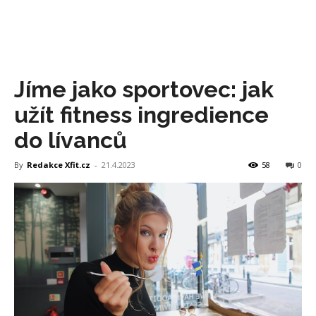
Jíme jako sportovec: jak
užít fitness ingredience
do lívanců
By
Redakce Xfit.cz
-
21.4.2023
58
0