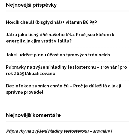
Nejnovější příspěvky
Hořčík chelát (bisglycinát) + vitamín B6 P5P
Játra jako tichý dříč našeho těla: Proč jsou klíčem k
energii a jak jim vrátit vitalitu?
Jak si udržet plnou účast na týmových trénincích
Přípravky na zvýšení hladiny testosteronu – srovnání pro
rok 2025 [Akualizováno]
Dezinfekce zubních chráničů – Proč je důležitá a jak ji
správně provádět
Nejnovější komentáře
Přípravky na zvýšení hladiny testosteronu – srovnání |