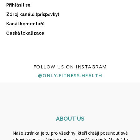
Přihlásit se
Zdroj kanálů (příspěvky)
Kanál komentářů
Česká lokalizace
FOLLOW US ON INSTAGRAM
@ONLY.FITNESS.HEALTH
ABOUT US
Naše stránka je tu pro všechny, kteří chtějí posunout své
zdraví, kondici a životní energii na vyšší úroveň. Najdeš tu