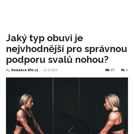
Jaký typ obuvi je
nejvhodnější pro správnou
podporu svalů nohou?
By
Redakce Xfit.cz
-
23.4.2023
97
0