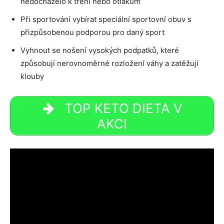
nedocházelo k tření nebo otlakům
Při sportování vybírat speciální sportovní obuv s
přizpůsobenou podporou pro daný sport
Vyhnout se nošení vysokých podpatků, které
způsobují nerovnoměrné rozložení váhy a zatěžují
klouby
TOP KETO DIETA V
AKCI