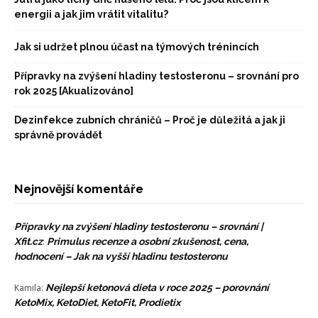
energii a jak jim vrátit vitalitu?
Jak si udržet plnou účast na týmových trénincích
Přípravky na zvýšení hladiny testosteronu – srovnání pro
rok 2025 [Akualizováno]
Dezinfekce zubních chráničů – Proč je důležitá a jak ji
správně provádět
Nejnovější komentáře
Přípravky na zvýšení hladiny testosteronu – srovnání |
Xfit.cz
:
Primulus recenze a osobní zkušenost, cena,
hodnocení – Jak na vyšší hladinu testosteronu
Kamila
:
Nejlepší ketonová dieta v roce 2025 – porovnání
KetoMix, KetoDiet, KetoFit, Prodietix