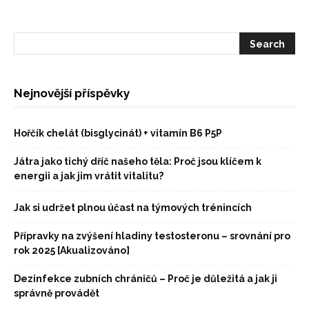
Nejnovější příspěvky
Hořčík chelát (bisglycinát) + vitamín B6 P5P
Játra jako tichý dříč našeho těla: Proč jsou klíčem k
energii a jak jim vrátit vitalitu?
Jak si udržet plnou účast na týmových trénincích
Přípravky na zvýšení hladiny testosteronu – srovnání pro
rok 2025 [Akualizováno]
Dezinfekce zubních chráničů – Proč je důležitá a jak ji
správně provádět