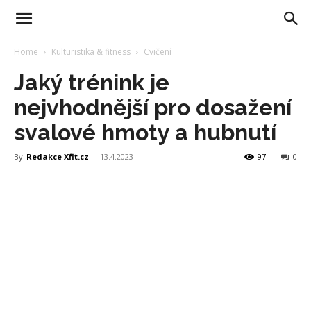
Home
Kulturistika & fitness
Cvičení
Jaký trénink je
nejvhodnější pro dosažení
svalové hmoty a hubnutí
By
Redakce Xfit.cz
-
13.4.2023
97
0