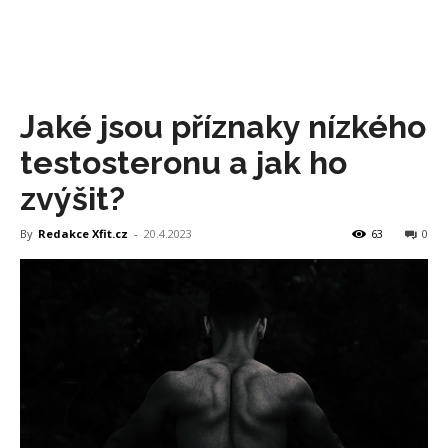
Jaké jsou příznaky nízkého
testosteronu a jak ho
zvýšit?
By
Redakce Xfit.cz
-
20.4.2023
63
0