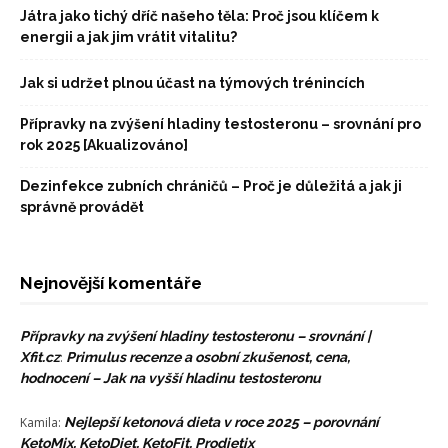
Játra jako tichý dříč našeho těla: Proč jsou klíčem k
energii a jak jim vrátit vitalitu?
Jak si udržet plnou účast na týmových trénincích
Přípravky na zvýšení hladiny testosteronu – srovnání pro
rok 2025 [Akualizováno]
Dezinfekce zubních chráničů – Proč je důležitá a jak ji
správně provádět
Nejnovější komentáře
Přípravky na zvýšení hladiny testosteronu – srovnání |
Xfit.cz
:
Primulus recenze a osobní zkušenost, cena,
hodnocení – Jak na vyšší hladinu testosteronu
Kamila
:
Nejlepší ketonová dieta v roce 2025 – porovnání
KetoMix, KetoDiet, KetoFit, Prodietix