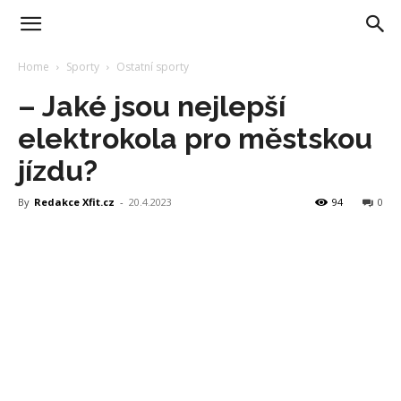
Home
Sporty
Ostatní sporty
– Jaké jsou nejlepší
elektrokola pro městskou
jízdu?
By
Redakce Xfit.cz
-
20.4.2023
94
0