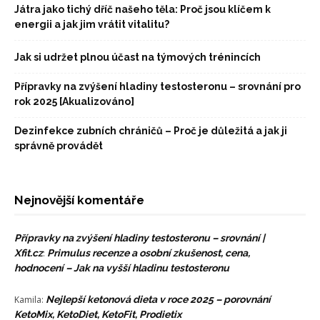
Játra jako tichý dříč našeho těla: Proč jsou klíčem k
energii a jak jim vrátit vitalitu?
Jak si udržet plnou účast na týmových trénincích
Přípravky na zvýšení hladiny testosteronu – srovnání pro
rok 2025 [Akualizováno]
Dezinfekce zubních chráničů – Proč je důležitá a jak ji
správně provádět
Nejnovější komentáře
Přípravky na zvýšení hladiny testosteronu – srovnání |
Xfit.cz
:
Primulus recenze a osobní zkušenost, cena,
hodnocení – Jak na vyšší hladinu testosteronu
Kamila
:
Nejlepší ketonová dieta v roce 2025 – porovnání
KetoMix, KetoDiet, KetoFit, Prodietix