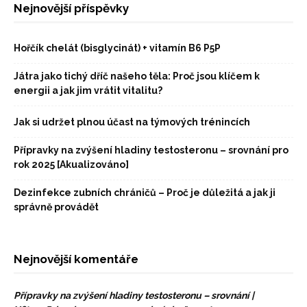
Nejnovější příspěvky
Hořčík chelát (bisglycinát) + vitamín B6 P5P
Játra jako tichý dříč našeho těla: Proč jsou klíčem k
energii a jak jim vrátit vitalitu?
Jak si udržet plnou účast na týmových trénincích
Přípravky na zvýšení hladiny testosteronu – srovnání pro
rok 2025 [Akualizováno]
Dezinfekce zubních chráničů – Proč je důležitá a jak ji
správně provádět
Nejnovější komentáře
Přípravky na zvýšení hladiny testosteronu – srovnání |