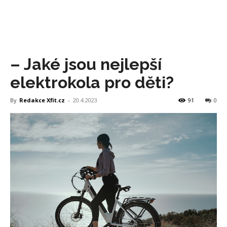
– Jaké jsou nejlepší
elektrokola pro děti?
By
Redakce Xfit.cz
-
20.4.2023
91
0