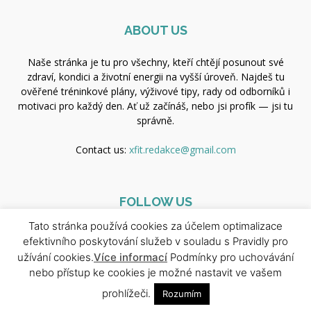
ABOUT US
Naše stránka je tu pro všechny, kteří chtějí posunout své
zdraví, kondici a životní energii na vyšší úroveň. Najdeš tu
ověřené tréninkové plány, výživové tipy, rady od odborníků i
motivaci pro každý den. Ať už začínáš, nebo jsi profík — jsi tu
správně.
Contact us:
xfit.redakce@gmail.com
FOLLOW US
Tato stránka používá cookies za účelem optimalizace
efektivního poskytování služeb v souladu s Pravidly pro
užívání cookies.
Více informací
Podmínky pro uchovávání
nebo přístup ke cookies je možné nastavit ve vašem
prohlížeči.
Rozumím
© Copyright 2025 - Newspaper WordPress Theme by TagDiv