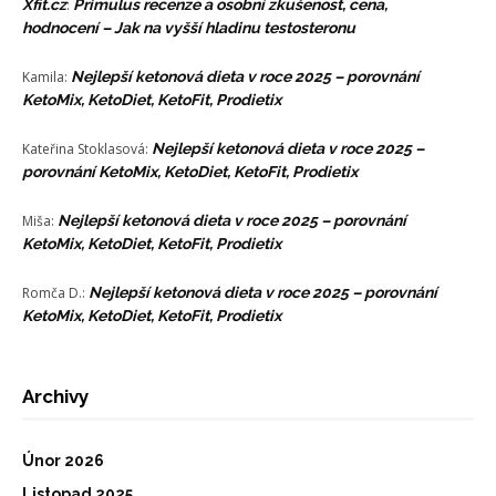
Xfit.cz
:
Primulus recenze a osobní zkušenost, cena,
hodnocení – Jak na vyšší hladinu testosteronu
Kamila
:
Nejlepší ketonová dieta v roce 2025 – porovnání
KetoMix, KetoDiet, KetoFit, Prodietix
Kateřina Stoklasová
:
Nejlepší ketonová dieta v roce 2025 –
porovnání KetoMix, KetoDiet, KetoFit, Prodietix
Miša
:
Nejlepší ketonová dieta v roce 2025 – porovnání
KetoMix, KetoDiet, KetoFit, Prodietix
Romča D.
:
Nejlepší ketonová dieta v roce 2025 – porovnání
KetoMix, KetoDiet, KetoFit, Prodietix
Archivy
Únor 2026
Listopad 2025