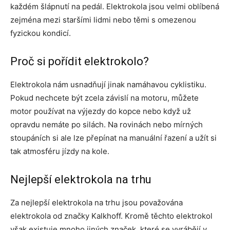
každém šlápnutí na pedál. Elektrokola jsou velmi oblíbená
zejména mezi staršími lidmi nebo těmi s omezenou
fyzickou kondicí.
Proč si pořídit elektrokolo?
Elektrokola nám usnadňují jinak namáhavou cyklistiku.
Pokud nechcete být zcela závislí na motoru, můžete
motor používat na výjezdy do kopce nebo když už
opravdu nemáte po silách. Na rovinách nebo mírných
stoupáních si ale lze přepínat na manuální řazení a užít si
tak atmosféru jízdy na kole.
Nejlepší elektrokola na trhu
Za nejlepší elektrokola na trhu jsou považována
elektrokola od značky Kalkhoff. Kromě těchto elektrokol
však existuje mnoho jiných značek, které se vyrábějí v