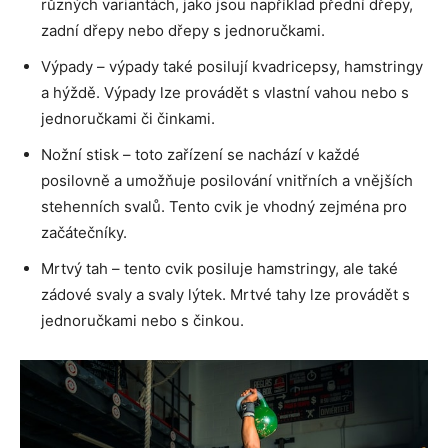
různých variantách, jako jsou například přední dřepy,
zadní dřepy nebo dřepy s jednoručkami.
Výpady – výpady také posilují kvadricepsy, hamstringy
a hýždě. Výpady lze provádět s vlastní vahou nebo s
jednoručkami či činkami.
Nožní stisk – toto zařízení se nachází v každé
posilovně a umožňuje posilování vnitřních a vnějších
stehenních svalů. Tento cvik je vhodný zejména pro
začátečníky.
Mrtvý tah – tento cvik posiluje hamstringy, ale také
zádové svaly a svaly lýtek. Mrtvé tahy lze provádět s
jednoručkami nebo s činkou.