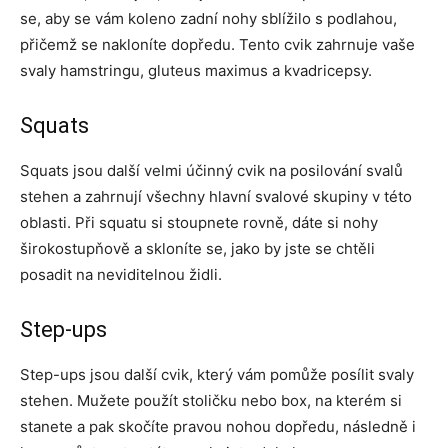
se, aby se vám koleno zadní nohy sblížilo s podlahou,
přičemž se nakloníte dopředu. Tento cvik zahrnuje vaše
svaly hamstringu, gluteus maximus a kvadricepsy.
Squats
Squats jsou další velmi účinný cvik na posilování svalů
stehen a zahrnují všechny hlavní svalové skupiny v této
oblasti. Při squatu si stoupnete rovně, dáte si nohy
širokostupňově a skloníte se, jako by jste se chtěli
posadit na neviditelnou židli.
Step-ups
Step-ups jsou další cvik, který vám pomůže posílit svaly
stehen. Mužete použít stoličku nebo box, na kterém si
stanete a pak skočíte pravou nohou dopředu, následně i