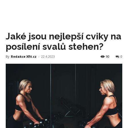
Jaké jsou nejlepší cviky na
posílení svalů stehen?
By
Redakce Xfit.cz
-
22.4.2023
90
0