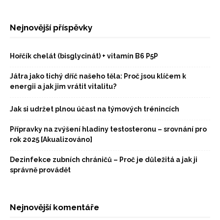
Nejnovější příspěvky
Hořčík chelát (bisglycinát) + vitamín B6 P5P
Játra jako tichý dříč našeho těla: Proč jsou klíčem k
energii a jak jim vrátit vitalitu?
Jak si udržet plnou účast na týmových trénincích
Přípravky na zvýšení hladiny testosteronu – srovnání pro
rok 2025 [Akualizováno]
Dezinfekce zubních chráničů – Proč je důležitá a jak ji
správně provádět
Nejnovější komentáře