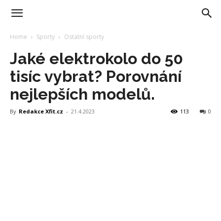
Home
Sporty
Ostatní sporty
Jaké elektrokolo do 50
tisíc vybrat? Porovnání
nejlepších modelů.
By
Redakce Xfit.cz
-
21.4.2023
113
0