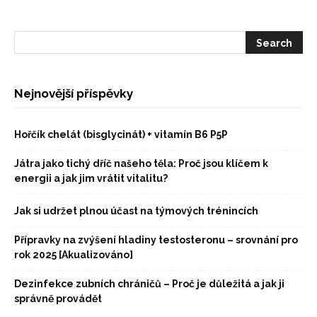
Nejnovější příspěvky
Hořčík chelát (bisglycinát) + vitamín B6 P5P
Játra jako tichý dříč našeho těla: Proč jsou klíčem k
energii a jak jim vrátit vitalitu?
Jak si udržet plnou účast na týmových trénincích
Přípravky na zvýšení hladiny testosteronu – srovnání pro
rok 2025 [Akualizováno]
Dezinfekce zubních chráničů – Proč je důležitá a jak ji
správně provádět