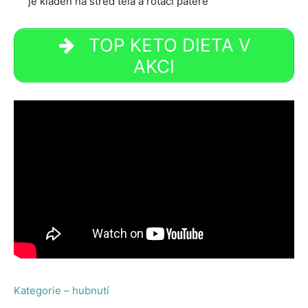
je kladen na střed těla a rotaci páteře
TOP KETO DIETA V
AKCI
Kategorie – hubnutí