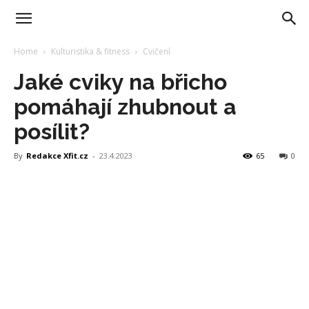
Home
Kulturistika & fitness
Cvičení
Jaké cviky na břicho
pomáhají zhubnout a
posílit?
By
Redakce Xfit.cz
-
23.4.2023
65
0