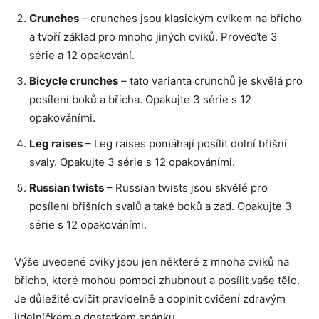
Crunches
– crunches jsou klasickým cvikem na břicho
a tvoří základ pro mnoho jiných cviků. Proveďte 3
série a 12 opakování.
Bicycle crunches
– tato varianta crunchů je skvělá pro
posílení boků a břicha. Opakujte 3 série s 12
opakováními.
Leg raises
– Leg raises pomáhají posílit dolní břišní
svaly. Opakujte 3 série s 12 opakováními.
Russian twists
– Russian twists jsou skvělé pro
posílení břišních svalů a také boků a zad. Opakujte 3
série s 12 opakováními.
Výše uvedené cviky jsou jen některé z mnoha cviků na
břicho, které mohou pomoci zhubnout a posílit vaše tělo.
Je důležité cvičit pravidelně a doplnit cvičení zdravým
jídelníčkem a dostatkem spánku.