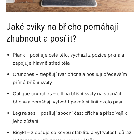
Jaké cviky na břicho pomáhají
zhubnout a posílit?
Plank – posiluje celé tělo, vychází z pozice prkna a
zapojuje hlavně střed těla
Crunches – zlepšují tvar břicha a posilují především
přímé břišní svaly
Oblique crunches – cílí na břišní svaly na stranách
břicha a pomáhají vytvořit pevnější linii okolo pasu
Leg raises – posilují spodní část břicha a přispívají k
jeho zúžení
Bicykl – zlepšuje celkovou stabilitu a vytrvalost, důraz