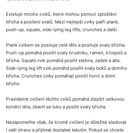
Existuje mnoho cviků, které mohou pomoci zploštění
břicha a posílení svalů. Mezi nejlepší cviky patří plank,
push-up, squats, side-lying leg lifts, crunches a další.
Plank cvikem se posiluje celé tělo a posiluje svaly břicha.
Push-up pomáhá posílit svaly hrudníku, ramen, tricepsů a
břicha. Squats cvik pomáhá posílit stehna, zadek a abs.
Side-lying leg lift cvik pomáhá posílit svaly boků a dolního
břicha. Crunches cviky pomáhají posílit horní a dolní
břicho.
Pravidelné cvičení těchto cviků pomáhá zlepšit celkovou
kondici těla, zbavit se tuku a posílit svaly břicha.
Nezapomeňte však, že kromě cvičení je důležité sledovat
i vaši stravu a přijímat dostatek tekutin. Pokud se chcete