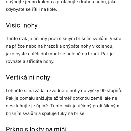
ohýbejte jedno koleno a protahujte druhou nohu, jako
kdybyste se řítili na kole.
Visící nohy
Tento cvik je účinný proti šikmým břišním svalům. Visíte
na příčce nebo na hrazdě a ohýbáte nohy v kolenou,
jako byste chtěli dotknout se holeně na hrudi. Pak je
rovnáte a střídáte nohy.
Vertikální nohy
Lehněte si na záda a zvedněte nohy do výšky 90 stupňů.
Pak je pomalu snižujte až téměř dotknou země, ale ne
neskloňujte je úplně. Tento cvik je účinný proti šikmým
břišním svalům a spaluje tuky na břiše.
Prkno s lokty na míči