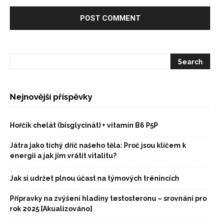
Nejnovější příspěvky
Hořčík chelát (bisglycinát) + vitamín B6 P5P
Játra jako tichý dříč našeho těla: Proč jsou klíčem k
energii a jak jim vrátit vitalitu?
Jak si udržet plnou účast na týmových trénincích
Přípravky na zvýšení hladiny testosteronu – srovnání pro
rok 2025 [Akualizováno]