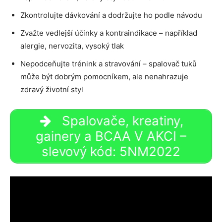
Zkontrolujte dávkování a dodržujte ho podle návodu
Zvažte vedlejší účinky a kontraindikace – například
alergie, nervozita, vysoký tlak
Nepodceňujte trénink a stravování – spalovač tuků
může být dobrým pomocníkem, ale nenahrazuje
zdravý životní styl
Spalovače, kreatiny,
gainery a BCAA V AKCI –
slevový kód: 5NM2022