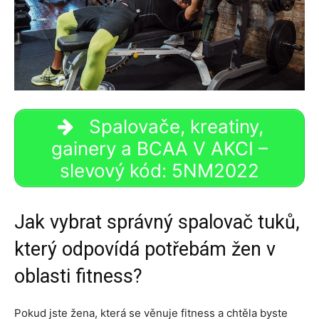
Spalovače, kreatiny,
gainery a BCAA V AKCI –
slevový kód: 5NM2022
Jak vybrat správný spalovač tuků,
který odpovídá potřebám žen v
oblasti fitness?
Pokud jste žena, která se věnuje fitness a chtěla byste