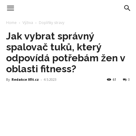
Home
Výživa
Doplňky stravy
Jak vybrat správný
spalovač tuků, který
odpovídá potřebám žen v
oblasti fitness?
By
Redakce Xfit.cz
-
4.5.2023
61
0