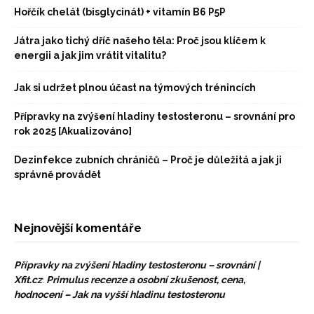
Hořčík chelát (bisglycinát) + vitamín B6 P5P
Játra jako tichý dříč našeho těla: Proč jsou klíčem k
energii a jak jim vrátit vitalitu?
Jak si udržet plnou účast na týmových trénincích
Přípravky na zvýšení hladiny testosteronu – srovnání pro
rok 2025 [Akualizováno]
Dezinfekce zubních chráničů – Proč je důležitá a jak ji
správně provádět
Nejnovější komentáře
Přípravky na zvýšení hladiny testosteronu – srovnání |
Xfit.cz
:
Primulus recenze a osobní zkušenost, cena,
hodnocení – Jak na vyšší hladinu testosteronu