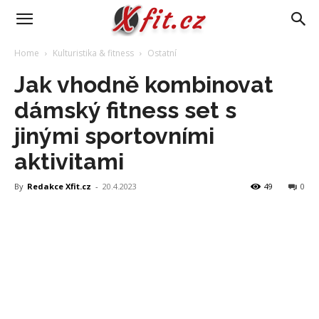
Home
Kulturistika & fitness
Ostatní
Jak vhodně kombinovat
dámský fitness set s
jinými sportovními
aktivitami
By
Redakce Xfit.cz
-
20.4.2023
49
0