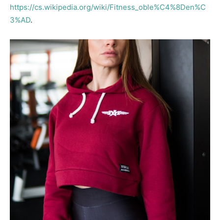
https://cs.wikipedia.org/wiki/Fitness_oble%C4%8Den%C
3%AD
.