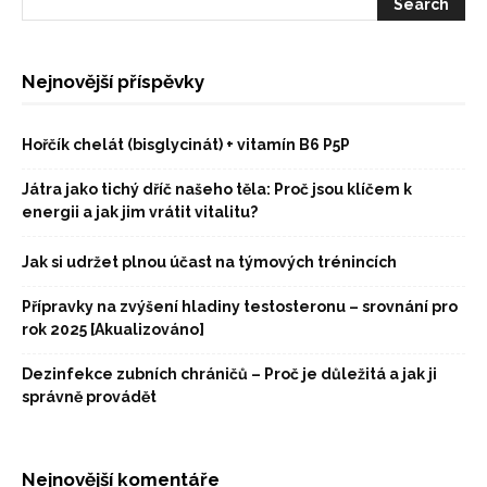
Nejnovější příspěvky
Hořčík chelát (bisglycinát) + vitamín B6 P5P
Játra jako tichý dříč našeho těla: Proč jsou klíčem k
energii a jak jim vrátit vitalitu?
Jak si udržet plnou účast na týmových trénincích
Přípravky na zvýšení hladiny testosteronu – srovnání pro
rok 2025 [Akualizováno]
Dezinfekce zubních chráničů – Proč je důležitá a jak ji
správně provádět
Nejnovější komentáře