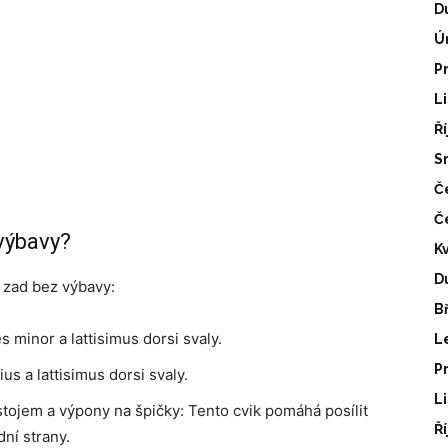
D
Ú
P
L
Ř
S
Č
Č
výbavy?
K
D
 zad bez výbavy:
B
s minor a lattisimus dorsi svaly.
L
P
us a lattisimus dorsi svaly.
L
tojem a výpony na špičky: Tento cvik pomáhá posílit
Ř
ní strany.