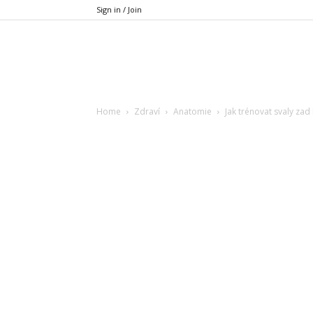
Sign in / Join
Xfit.cz
Home
Zdraví
Anatomie
Jak trénovat svaly zad