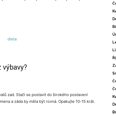
Č
K
D
B
Ú
L
L
Ř
z výbavy?
Z
S
Č
Č
alů zad. Stačí se postavit do širokého postavení
K
mena a záda by měla být rovná. Opakujte 10-15 krát.
D
B