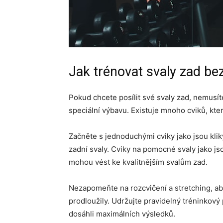
Jak trénovat svaly zad be
Pokud chcete posílit své svaly zad, nemusí
speciální výbavu. Existuje mnoho cviků, k
Začněte s jednoduchými cviky jako jsou klik
zadní svaly. Cviky na pomocné svaly jako j
mohou vést ke kvalitnějším svalům zad.
Nezapomeňte na rozcvičení a stretching, aby
prodloužily. Udržujte pravidelný tréninkový
dosáhli maximálních výsledků.