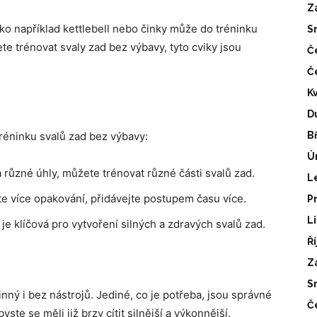
Z
ako například kettlebell nebo činky může do tréninku
S
te trénovat svaly zad bez výbavy, tyto cviky jsou
Č
Č
K
D
tréninku svalů zad bez výbavy:
B
Ú
různé úhly, můžete trénovat různé části svalů zad.
L
 více opakování, přidávejte postupem času více.
P
L
e klíčová pro vytvoření silných a zdravých svalů zad.
Ř
Z
S
nný i bez nástrojů. Jediné, co je potřeba, jsou správné
Č
ste se měli již brzy cítit silnější a výkonnější.