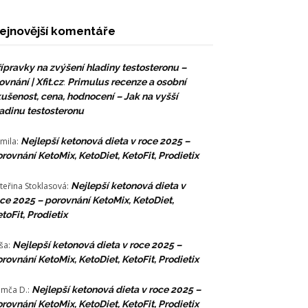
ejnovější komentáře
ípravky na zvýšení hladiny testosteronu –
ovnání | Xfit.cz
:
Primulus recenze a osobní
ušenost, cena, hodnocení – Jak na vyšší
adinu testosteronu
mila
:
Nejlepší ketonová dieta v roce 2025 –
rovnání KetoMix, KetoDiet, KetoFit, Prodietix
teřina Stoklasová
:
Nejlepší ketonová dieta v
ce 2025 – porovnání KetoMix, KetoDiet,
toFit, Prodietix
ša
:
Nejlepší ketonová dieta v roce 2025 –
rovnání KetoMix, KetoDiet, KetoFit, Prodietix
mča D.
:
Nejlepší ketonová dieta v roce 2025 –
rovnání KetoMix, KetoDiet, KetoFit, Prodietix