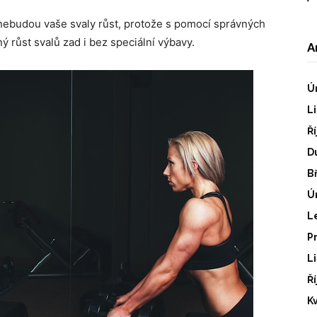
nebudou vaše svaly růst, protože s pomocí správných
ý růst svalů zad i bez speciální výbavy.
A
Ú
L
Ř
D
B
Ú
L
P
L
Ř
K