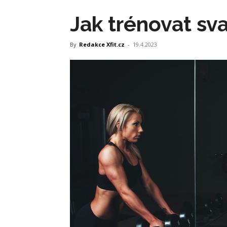
Jak trénovat sv
By
Redakce Xfit.cz
-
19.4.2023