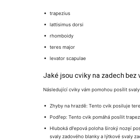
trapezius
lattisimus dorsi
rhomboidy
teres major
levator scapulae
Jaké jsou cviky na zadech bez 
Následující cviky vám pomohou posílit svaly
Zhyby na hrazdě: Tento cvik posiluje tere
Podřep: Tento cvik pomáhá posílit trapezi
Hluboká dřepová poloha široký nozęí pos
svaly zadového blanky a lýtkové svaly zad