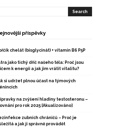
ejnovější příspěvky
řčík chelát (bisglycinát) + vitamín B6 P5P
tra jako tichý dříč našeho těla: Proč jsou
íčem k energii a jak jim vrátit vitalitu?
ak si udržet plnou účast na týmových
rénincích
řípravky na zvýšení hladiny testosteronu –
rovnání pro rok 2025 [Akualizováno]
ezinfekce zubních chráničů – Proč je
ležitá a jak ji správně provádět