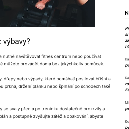
N
Př
sr
z výbavy?
zk
hl
te nutně navštěvovat fitnes centrum nebo používat
Ka
teré můžete provádět doma bez jakýchkoliv pomůcek.
po
Ka
y, dřepy nebo výpady, které pomáhají posilovat břišní a
ro
sou prkna, držení plánku nebo šplhání po schodech také
Ke
Mi
 se svaly před a po tréninku dostatečně prokrvily a
po
 plán a postupně zvyšujte zátěž a opakování, abyste
Ro
po