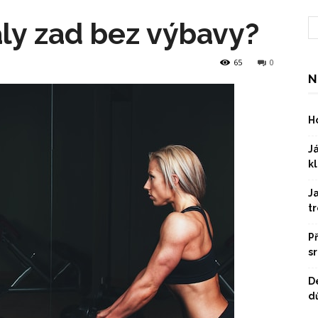
aly zad bez výbavy?
65
0
N
Ho
Já
kl
J
t
P
s
D
dů