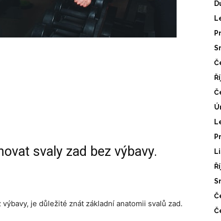
D
L
P
S
Č
Ř
Č
Ú
L
P
énovat svaly zad bez výbavy.
L
Ř
S
Č
výbavy, je důležité znát základní anatomii svalů zad.
Č