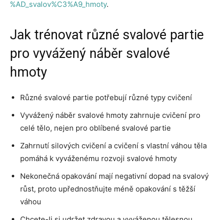
%AD_svalov%C3%A9_hmoty
.
Jak trénovat různé svalové partie
pro vyvážený náběr svalové
hmoty
Různé svalové partie potřebují různé typy cvičení
Vyvážený náběr svalové hmoty zahrnuje cvičení pro
celé tělo, nejen pro oblíbené svalové partie
Zahrnutí silových cvičení a cvičení s vlastní váhou těla
pomáhá k vyváženému rozvoji svalové hmoty
Nekonečná opakování mají negativní dopad na svalový
růst, proto upřednostňujte méně opakování s těžší
váhou
Chcete-li si udržet zdravou a vyváženou tělesnou