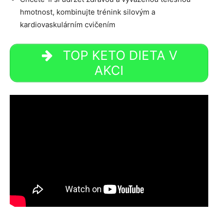
hmotnost, kombinujte trénink silovým a
kardiovaskulárním cvičením
TOP KETO DIETA V
AKCI