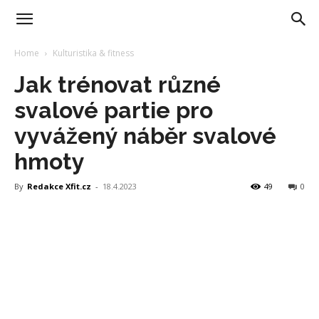
Home
Kulturistika & fitness
Jak trénovat různé
svalové partie pro
vyvážený náběr svalové
hmoty
By
Redakce Xfit.cz
-
18.4.2023
49
0