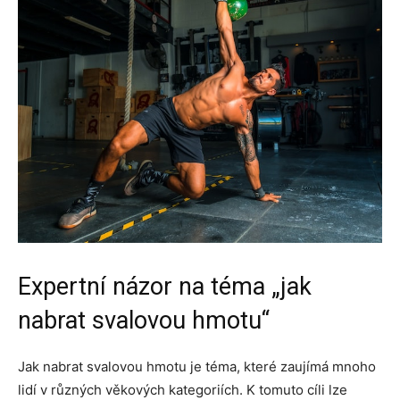
Expertní názor na téma „jak
nabrat svalovou hmotu“
Jak nabrat svalovou hmotu je téma, které zaujímá mnoho
lidí v různých věkových kategoriích. K tomuto cíli lze