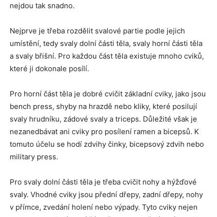
nejdou tak snadno.
Nejprve je třeba rozdělit svalové partie podle jejich
umístění, tedy svaly dolní části těla, svaly horní části těla
a svaly břišní. Pro každou část těla existuje mnoho cviků,
které ji dokonale posílí.
Pro horní část těla je dobré cvičit základní cviky, jako jsou
bench press, shyby na hrazdě nebo kliky, které posilují
svaly hrudníku, zádové svaly a triceps. Důležité však je
nezanedbávat ani cviky pro posílení ramen a bicepsů. K
tomuto účelu se hodí zdvihy činky, bicepsový zdvih nebo
military press.
Pro svaly dolní části těla je třeba cvičit nohy a hýžďové
svaly. Vhodné cviky jsou přední dřepy, zadní dřepy, nohy
v přímce, zvedání holení nebo výpady. Tyto cviky nejen