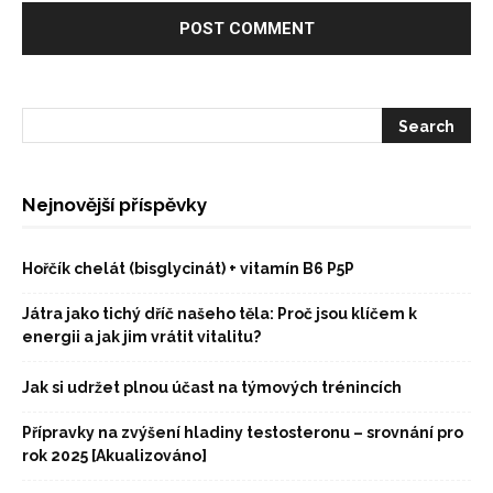
Nejnovější příspěvky
Hořčík chelát (bisglycinát) + vitamín B6 P5P
Játra jako tichý dříč našeho těla: Proč jsou klíčem k
energii a jak jim vrátit vitalitu?
Jak si udržet plnou účast na týmových trénincích
Přípravky na zvýšení hladiny testosteronu – srovnání pro
rok 2025 [Akualizováno]