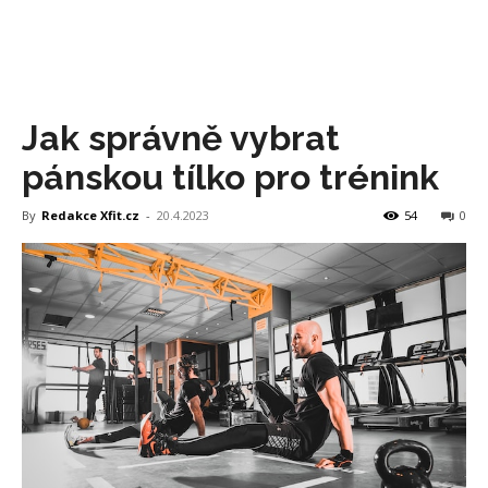
Jak správně vybrat
pánskou tílko pro trénink
By
Redakce Xfit.cz
-
20.4.2023
54
0