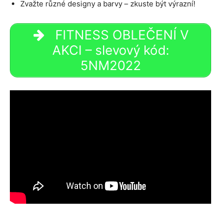
Zvažte různé designy a barvy – zkuste být výrazní!
FITNESS OBLEČENÍ V
AKCI – slevový kód:
5NM2022