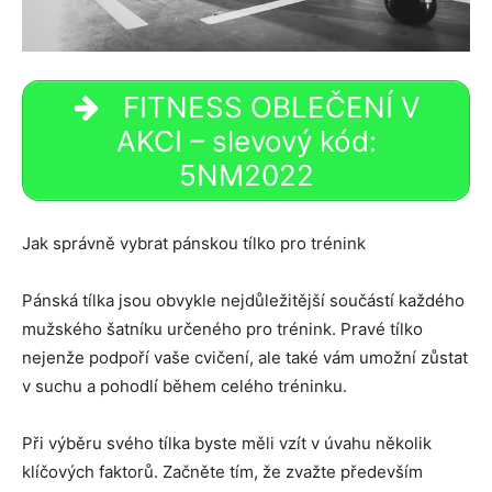
FITNESS OBLEČENÍ V
AKCI – slevový kód:
5NM2022
Jak správně vybrat pánskou tílko pro trénink
Pánská tílka jsou obvykle nejdůležitější součástí každého
mužského šatníku určeného pro trénink. Pravé tílko
nejenže podpoří vaše cvičení, ale také vám umožní zůstat
v suchu a pohodlí během celého tréninku.
Při výběru svého tílka byste měli vzít v úvahu několik
klíčových faktorů. Začněte tím, že zvažte především