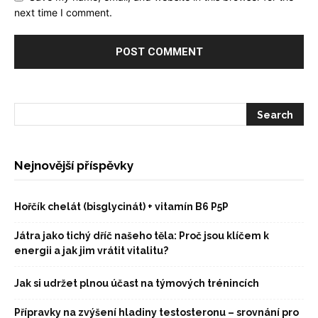
next time I comment.
Nejnovější příspěvky
Hořčík chelát (bisglycinát) + vitamín B6 P5P
Játra jako tichý dříč našeho těla: Proč jsou klíčem k
energii a jak jim vrátit vitalitu?
Jak si udržet plnou účast na týmových trénincích
Přípravky na zvýšení hladiny testosteronu – srovnání pro