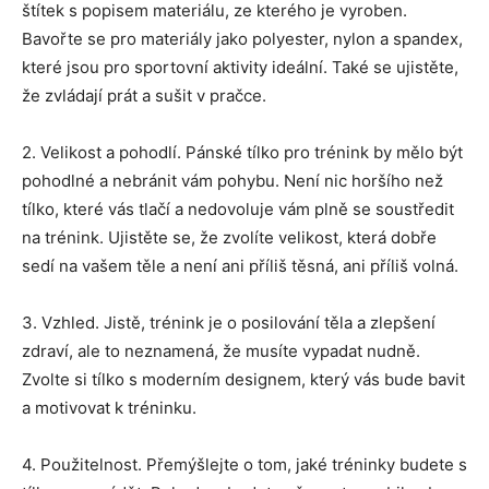
štítek s popisem materiálu, ze kterého je vyroben.
Bavořte se pro materiály jako polyester, nylon a spandex,
které jsou pro sportovní aktivity ideální. Také se ujistěte,
že zvládají prát a sušit v pračce.
2. Velikost a pohodlí. Pánské tílko pro trénink by mělo být
pohodlné a nebránit vám pohybu. Není nic horšího než
tílko, které vás tlačí a nedovoluje vám plně se soustředit
na trénink. Ujistěte se, že zvolíte velikost, která dobře
sedí na vašem těle a není ani příliš těsná, ani příliš volná.
3. Vzhled. Jistě, trénink je o posilování těla a zlepšení
zdraví, ale to neznamená, že musíte vypadat nudně.
Zvolte si tílko s moderním designem, který vás bude bavit
a motivovat k tréninku.
4. Použitelnost. Přemýšlejte o tom, jaké tréninky budete s