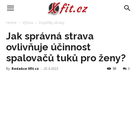
Home
Výživa
Doplňky stravy
Jak správná strava
ovlivňuje účinnost
spalovačů tuků pro ženy?
By
Redakce Xfit.cz
-
20.4.2023
59
0