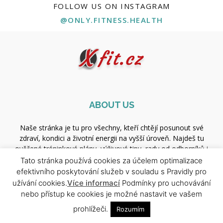
FOLLOW US ON INSTAGRAM
@ONLY.FITNESS.HEALTH
ABOUT US
Naše stránka je tu pro všechny, kteří chtějí posunout své
zdraví, kondici a životní energii na vyšší úroveň. Najdeš tu
ověřené tréninkové plány, výživové tipy, rady od odborníků i
motivaci pro každý den. Ať už začínáš, nebo jsi profík — jsi tu
Tato stránka používá cookies za účelem optimalizace
správně.
efektivního poskytování služeb v souladu s Pravidly pro
užívání cookies.
Více informací
Podmínky pro uchovávání
Contact us:
xfit.redakce@gmail.com
nebo přístup ke cookies je možné nastavit ve vašem
prohlížeči.
Rozumím