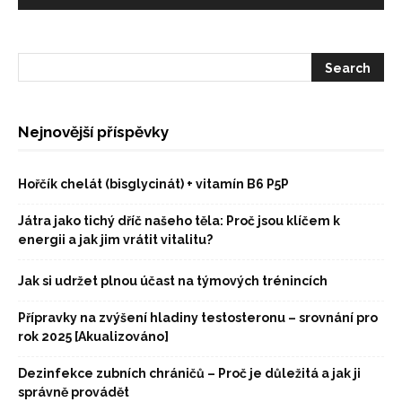
Nejnovější příspěvky
Hořčík chelát (bisglycinát) + vitamín B6 P5P
Játra jako tichý dříč našeho těla: Proč jsou klíčem k
energii a jak jim vrátit vitalitu?
Jak si udržet plnou účast na týmových trénincích
Přípravky na zvýšení hladiny testosteronu – srovnání pro
rok 2025 [Akualizováno]
Dezinfekce zubních chráničů – Proč je důležitá a jak ji
správně provádět