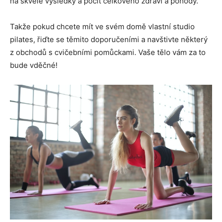
na skvělé výsledky a pocit celkového zdraví a pohody.
Takže pokud chcete mít ve svém domě vlastní studio
pilates, řiďte se těmito doporučeními a navštivte některý
z obchodů s cvičebními pomůckami. Vaše tělo vám za to
bude vděčné!