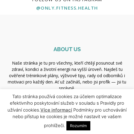
@ONLY.FITNESS.HEALTH
ABOUT US
Naše stránka je tu pro všechny, kteří chtějí posunout své
zdraví, kondici a životní energii na vyšší úroveň. Najdeš tu
ověřené tréninkové plány, výživové tipy, rady od odborníků i
motivaci pro každý den. Ať už začínáš, nebo jsi profík — jsi tu
správně.
Tato stránka používá cookies za účelem optimalizace
Contact us:
xfit.redakce@gmail.com
efektivního poskytování služeb v souladu s Pravidly pro
užívání cookies.
Více informací
Podmínky pro uchovávání
nebo přístup ke cookies je možné nastavit ve vašem
FOLLOW US
prohlížeči.
Rozumím