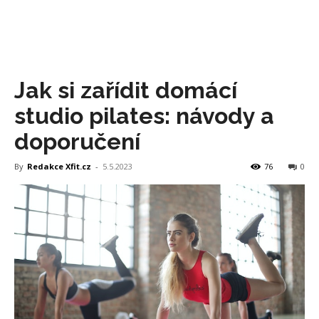
Jak si zařídit domácí
studio pilates: návody a
doporučení
By
Redakce Xfit.cz
-
5.5.2023
76
0