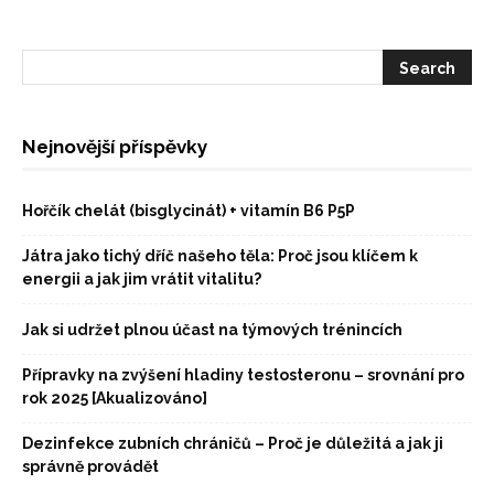
Nejnovější příspěvky
Hořčík chelát (bisglycinát) + vitamín B6 P5P
Játra jako tichý dříč našeho těla: Proč jsou klíčem k
energii a jak jim vrátit vitalitu?
Jak si udržet plnou účast na týmových trénincích
Přípravky na zvýšení hladiny testosteronu – srovnání pro
rok 2025 [Akualizováno]
Dezinfekce zubních chráničů – Proč je důležitá a jak ji
správně provádět