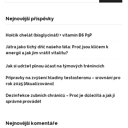
Nejnovější příspěvky
Hořčík chelát (bisglycinát) + vitamín B6 P5P
Játra jako tichý dříč našeho těla: Proč jsou klíčem k
energii a jak jim vrátit vitalitu?
Jak si udržet plnou účast na týmových trénincích
Přípravky na zvýšení hladiny testosteronu – srovnání pro
rok 2025 [Akualizováno]
Dezinfekce zubních chráničů – Proč je důležitá a jak ji
správně provádět
Nejnovější komentáře