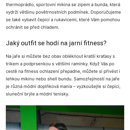
thermoprádlo, sportovní mikina se zipem a bunda, která
vydrží většinu povětrnostních podmínek. Doporučujeme
se také vybavit čepicí a rukavicemi, které Vám pomohou
ochránit se před chladem.
Jaký outfit se hodí na jarní fitness?
Na jaře si můžete bez obav obléknout kratší kraťasy s
trikem a podprsenkou s většími ramínky. Když Vás po
cestě na fitness ochlazení přepadne, můžete si přivést i
lehkou mikinu nebo shell bundu. Samozřejmostí na jaře
je různá módní doplňková mania – vyzkoušejte si čepici,
sluneční brýle a módní tenisky.