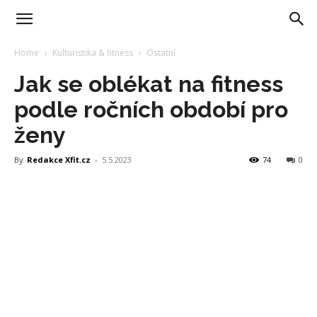
Home
Kulturistika & fitness
Ostatní
Jak se oblékat na fitness
podle ročních období pro
ženy
By
Redakce Xfit.cz
-
5.5.2023
74
0