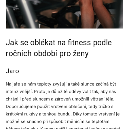
Jak se oblékat na fitness podle
ročních období pro ženy
Jaro
Na jaře se nám teploty zvyšují a také slunce začíná být
intenzivnější. Proto je důležité oděvy volit tak, aby nás
chránili před sluncem a zároveň umožnili větrání těla.
Doporučujeme použít vrstvení oblečení, tedy tričko s
krátkými rukávy a tenkou bundu. Díky tomuto vrstvení je
možné se snadno přizpůsobit měnícím se teplotám
během tréninku. K tomu patří i sportovní legíny a spodní