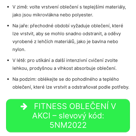
V zimě: volte vrstvení oblečení s teplejšími materiály,
jako jsou mikrovlákna nebo polyester.
Na jaře: přechodné období vyžaduje oblečení, které
lze vrstvit, aby se mohlo snadno odstranit, a oděvy
vyrobené z lehčích materiálů, jako je bavlna nebo
nylon.
V létě: pro utíkání a další intenzivní cvičení zvolte
lehkou, prodyšnou a vlhkost absorbuje oblečení.
Na podzim: oblékejte se do pohodlného a teplého
oblečení, které lze vrstvit a odstraňovat podle potřeby.
FITNESS OBLEČENÍ V
AKCI – slevový kód:
5NM2022