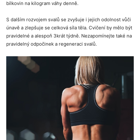
bílkovin na kilogram váhy denně.
S dalším rozvojem svalů se zvyšuje i jejich odolnost vůči
únavě a zlepšuje se celková síla těla. Cvičení by mělo být
pravidelné a alespoň 3krát týdně. Nezapomínejte také na
pravidelný odpočinek a regeneraci svalů.