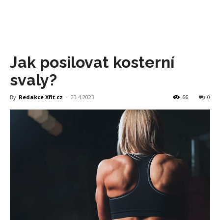
Jak posilovat kosterní
svaly?
By
Redakce Xfit.cz
-
23.4.2023
66
0