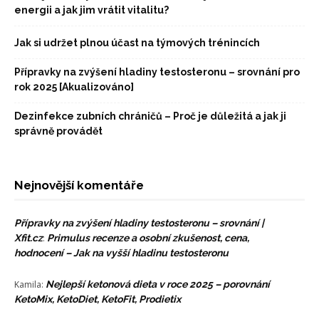
energii a jak jim vrátit vitalitu?
Jak si udržet plnou účast na týmových trénincích
Přípravky na zvýšení hladiny testosteronu – srovnání pro
rok 2025 [Akualizováno]
Dezinfekce zubních chráničů – Proč je důležitá a jak ji
správně provádět
Nejnovější komentáře
Přípravky na zvýšení hladiny testosteronu – srovnání |
Xfit.cz
:
Primulus recenze a osobní zkušenost, cena,
hodnocení – Jak na vyšší hladinu testosteronu
Kamila
:
Nejlepší ketonová dieta v roce 2025 – porovnání
KetoMix, KetoDiet, KetoFit, Prodietix