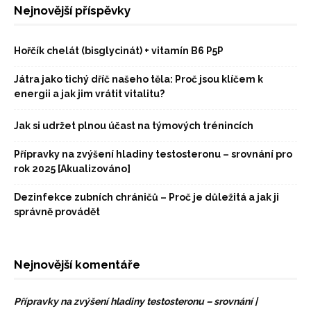
Nejnovější příspěvky
Hořčík chelát (bisglycinát) + vitamín B6 P5P
Játra jako tichý dříč našeho těla: Proč jsou klíčem k
energii a jak jim vrátit vitalitu?
Jak si udržet plnou účast na týmových trénincích
Přípravky na zvýšení hladiny testosteronu – srovnání pro
rok 2025 [Akualizováno]
Dezinfekce zubních chráničů – Proč je důležitá a jak ji
správně provádět
Nejnovější komentáře
Přípravky na zvýšení hladiny testosteronu – srovnání |