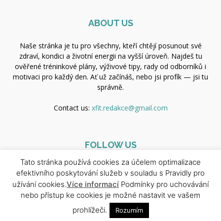
ABOUT US
Naše stránka je tu pro všechny, kteří chtějí posunout své
zdraví, kondici a životní energii na vyšší úroveň. Najdeš tu
ověřené tréninkové plány, výživové tipy, rady od odborníků i
motivaci pro každý den. Ať už začínáš, nebo jsi profík — jsi tu
správně.
Contact us:
xfit.redakce@gmail.com
FOLLOW US
Tato stránka používá cookies za účelem optimalizace
efektivního poskytování služeb v souladu s Pravidly pro
užívání cookies.
Více informací
Podmínky pro uchovávání
nebo přístup ke cookies je možné nastavit ve vašem
prohlížeči.
Rozumím
© Copyright 2025 - Newspaper WordPress Theme by TagDiv