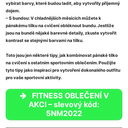
vybírat barvy, které budou ladit, aby vytvořily příjemný
dojem.
– S bundou: V chladnějších měsících můžete k
pánskému tílku na cvičení obléknout bundu. Jestliže
jsou na bundě nějaké barevné detaily, zkuste vytvořit
kontrast se stejnými barvami na tílku.
Toto jsou jen některé tipy, jak kombinovat pánské tílko
na cvičení s ostatním sportovním oblečením. Použijte
tyto tipy jako inspiraci pro vytvoření dokonalého outfitu
pro vaše sportovní aktivity.
FITNESS OBLEČENÍ V
AKCI – slevový kód:
5NM2022