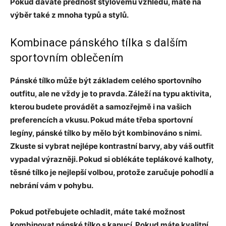
Pokud dáváte přednost stylovému vzhledu, máte na
výběr také z mnoha typů a stylů.
Kombinace pánského tílka s dalším
sportovním oblečením
Pánské tílko může být základem celého sportovního
outfitu, ale ne vždy je to pravda. Záleží na typu aktivita,
kterou budete provádět a samozřejmě i na vašich
preferencích a vkusu. Pokud máte třeba sportovní
legíny, pánské tílko by mělo být kombinováno s nimi.
Zkuste si vybrat nejlépe kontrastní barvy, aby váš outfit
vypadal výrazněji. Pokud si oblékáte teplákové kalhoty,
těsné tílko je nejlepší volbou, protože zaručuje pohodlí a
nebrání vám v pohybu.
Pokud potřebujete ochladit, máte také možnost
kombinovat pánské tílko s kapucí. Pokud máte kvalitní,