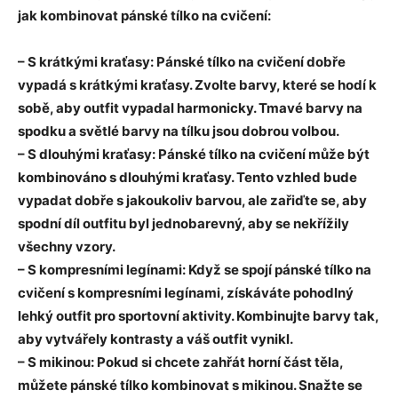
jak kombinovat pánské tílko na cvičení:
– S krátkými kraťasy: Pánské tílko na cvičení dobře
vypadá s krátkými kraťasy. Zvolte barvy, které se hodí k
sobě, aby outfit vypadal harmonicky. Tmavé barvy na
spodku a světlé barvy na tílku jsou dobrou volbou.
– S dlouhými kraťasy: Pánské tílko na cvičení může být
kombinováno s dlouhými kraťasy. Tento vzhled bude
vypadat dobře s jakoukoliv barvou, ale zařiďte se, aby
spodní díl outfitu byl jednobarevný, aby se nekřížily
všechny vzory.
– S kompresními legínami: Když se spojí pánské tílko na
cvičení s kompresními legínami, získáváte pohodlný
lehký outfit pro sportovní aktivity. Kombinujte barvy tak,
aby vytvářely kontrasty a váš outfit vynikl.
– S mikinou: Pokud si chcete zahřát horní část těla,
můžete pánské tílko kombinovat s mikinou. Snažte se