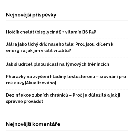
Nejnovější příspěvky
Hořčík chelát (bisglycinát) + vitamín B6 P5P
Játra jako tichý dříč našeho těla: Proč jsou klíčem k
energii a jak jim vrátit vitalitu?
Jak si udržet plnou účast na týmových trénincích
Přípravky na zvýšení hladiny testosteronu – srovnání pro
rok 2025 [Akualizováno]
Dezinfekce zubních chráničů – Proč je důležitá a jak ji
správně provádět
Nejnovější komentáře