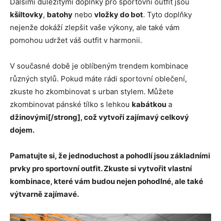
Dalšími důležitými doplňky pro sportovní outfit jsou
kšiltovky
,
batohy
nebo
vložky do bot
. Tyto doplňky
nejenže dokáží zlepšit vaše výkony, ale také vám
pomohou udržet váš outfit v harmonii.
V současné době je oblíbeným trendem kombinace
různých stylů. Pokud máte rádi sportovní oblečení,
zkuste ho zkombinovat s urban stylem. Můžete
zkombinovat pánské tílko s lehkou
kabátkou
a
džinovými[/strong], což vytvoří zajímavý celkový
dojem.
Pamatujte si, že jednoduchost a pohodlí jsou základními
prvky pro sportovní outfit. Zkuste si vytvořit vlastní
kombinace, které vám budou nejen pohodlné, ale také
výtvarně zajímavé.