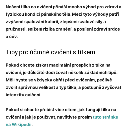
Nošení tílka na cvičení přináší mnoho výhod pro zdraví a
fyzickou kondici pánského těla. Mezi tyto výhody patří
zvýšené spalování kalorií, zlepšení svalové síly a
pružnosti, snížení rizika zranění, a posílení zdraví srdce
a cév.
Tipy pro účinné cvičení s tílkem
Pokud chcete získat maximální prospěch z tílka na
cvičení, je důležité dodržovat několik základních tipů.
Měli byste se vždycky ohřát před cvičením, pečlivě
zvolit správnou velikost a typ tílka, a postupně zvyšovat
intenzitu cvičení.
Pokud si chcete přečíst více o tom, jak fungují tílka na
cvičení a jak je používat, navštivte prosím
tuto stránku
na Wikipedii
.