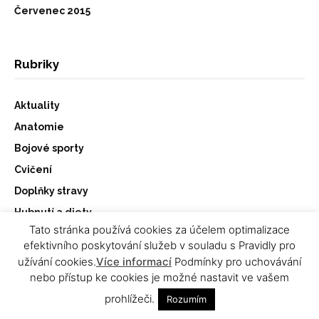
Červenec 2015
Rubriky
Aktuality
Anatomie
Bojové sporty
Cvičení
Doplňky stravy
Hubnutí a diety
Tato stránka používá cookies za účelem optimalizace
Kulturistika & fitness
efektivního poskytování služeb v souladu s Pravidly pro
Motivace
užívání cookies.
Více informací
Podmínky pro uchovávání
nebo přístup ke cookies je možné nastavit ve vašem
Osobnosti
prohlížeči.
Ostatní
Rozumím