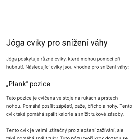
Jóga cviky pro snížení váhy
Jóga poskytuje různé cviky, které mohou pomoci při
hubnutí. Následující cviky jsou vhodné pro snížení váhy:
„Plank“ pozice
Tato pozice je cvičena ve stoje na rukách a prstech
nohou. Pomáhá posílit zápěstí, paže, břicho a nohy. Tento
cvik také pomáhá spálit kalorie a snížit tukové zásoby.
Tento cvik je velmi užitečný pro zlepšení zažívání, ale
také pomáhá spálit tuky. Tuto pózu tvoří krok dozadu se